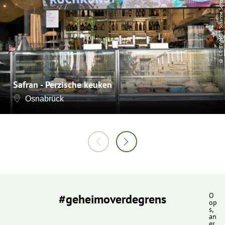
| Susanne Schoon
CC-BY-NC
©
Safran - Perzische keuken
Osnabrück
#geheimoverdegrens
O
op
s,
an
er