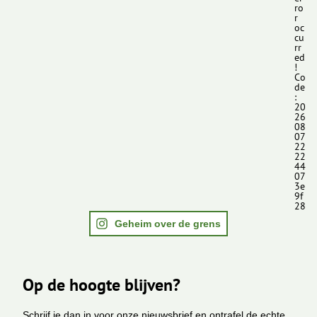
ro
r
oc
cu
rr
ed
!
Co
de
:
20
26
08
07
22
22
44
07
3e
9f
28
Geheim over de grens
Op de hoogte blijven?
Schrijf je dan in voor onze nieuwsbrief en ontrafel de echte