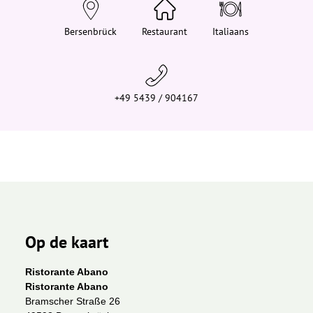
e
h
i
Bersenbrück
Restaurant
Italiaans
e
r
:
+49 5439 / 904167
Op de kaart
Ristorante Abano
Ristorante Abano
Bramscher Straße 26