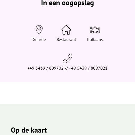
In een oogopslag
v
i
n
d
t
j
e
h
i
Gehrde
Restaurant
Italiaans
e
r
:
+49 5439 / 809702 // +49 5439 / 8097021
Op de kaart