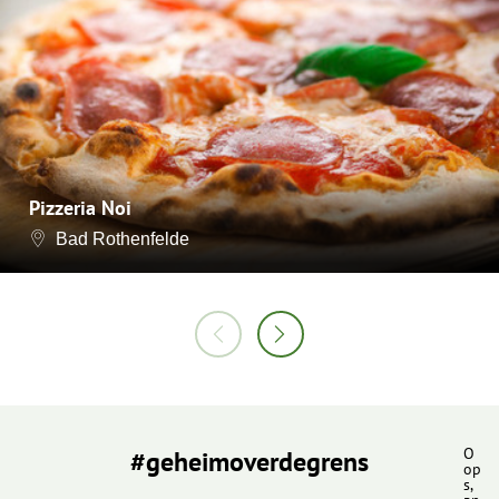
Pizzeria Noi
Bad Rothenfelde
#geheimoverdegrens
O
op
s,