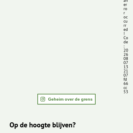
an
er
ro
r
oc
cu
rr
ed
!
Co
de
:
20
26
08
07
13
21
07
fd
66
cc
53
Geheim over de grens
Op de hoogte blijven?