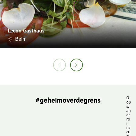
Lecon Gasthaus
Belm
#geheimoverdegrens
O
op
s,
an
er
ro
r
oc
cu
rr