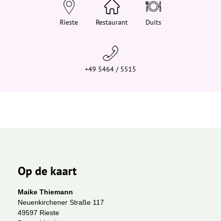
e
h
i
Rieste
Restaurant
Duits
e
r
:
+49 5464 / 5515
Op de kaart
Maike Thiemann
Neuenkirchener Straße 117
49597 Rieste