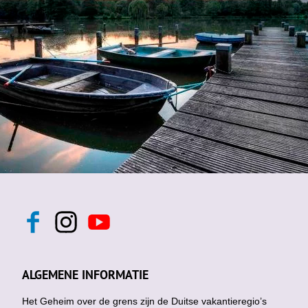
F
I
Y
a
n
o
c
s
u
e
t
t
b
a
u
ALGEMENE INFORMATIE
o
g
b
o
r
e
k
Het Geheim over de grens zijn de Duitse vakantieregio’s
a