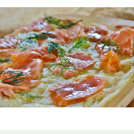
© CC-BY-SA | RitaE pixabay