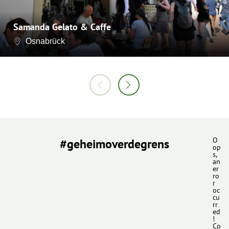
©
Samanda Gelato & Caffe
Osnabrück
#geheimoverdegrens
O
op
s,
an
er
ro
r
oc
cu
rr
ed
!
Co