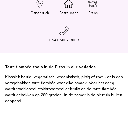
e
h
i
Osnabrück
Restaurant
Frans
e
r
:
0541 6007 9009
Tarte flambée zoals in de Elzas in alle variaties
Klassiek hartig, vegetarisch, veganistisch, pittig of zoet - er is een
versgebakken tarte flambée voor elke smaak. Voor het deeg
wordt traditioneel stokbroodmeel gebruikt en de tarte flambée
wordt gebakken op 280 graden. In de zomer is de biertuin buiten
geopend.