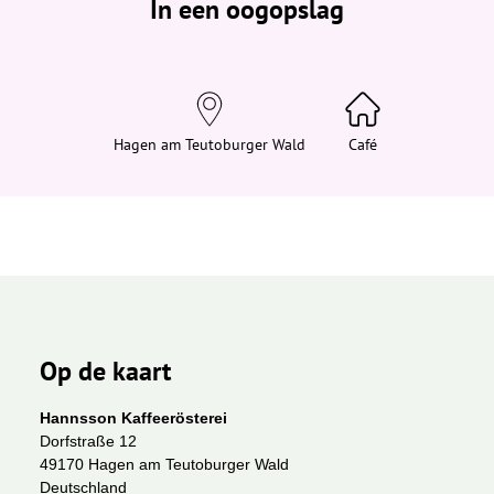
In een oogopslag
v
i
n
d
t
j
e
h
i
Hagen am Teutoburger Wald
Café
e
r
:
Op de kaart
Hannsson Kaffeerösterei
Dorfstraße 12
49170 Hagen am Teutoburger Wald
Deutschland