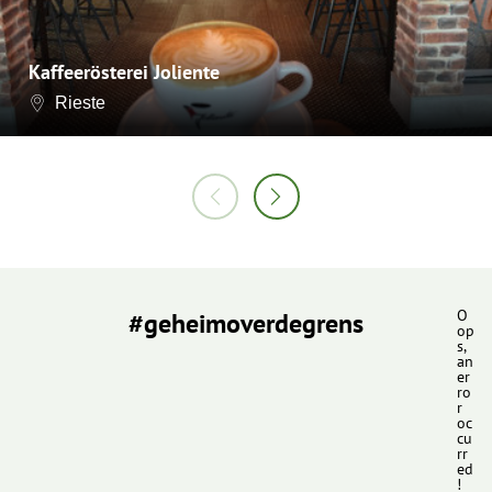
Kaffeerösterei Joliente
Rieste
#geheimoverdegrens
O
op
s,
an
er
ro
r
oc
cu
rr
ed
!