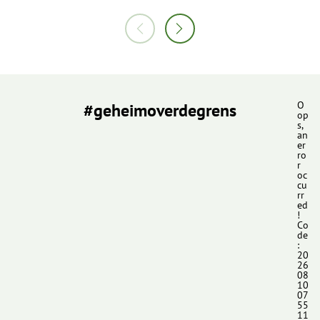
#geheimoverdegrens
O
op
s,
an
er
ro
r
oc
cu
rr
ed
!
Co
de
:
20
26
08
10
07
55
11