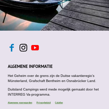
F
I
Y
a
n
o
c
s
u
e
t
t
b
a
u
ALGEMENE INFORMATIE
o
g
b
o
r
e
k
Het Geheim over de grens zijn de Duitse vakantieregio’s
a
m
Münsterland, Grafschaft Bentheim en Osnabrücker Land.
Duitsland Campings werd mede mogelijk gemaakt door het
INTERREG Va-programma.
Algemene voorwaarden
Privacybeleid
Colofon