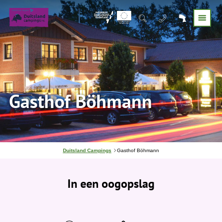
Gasthof Böhmann
J
Duitsland Campings
Gasthof Böhmann
e
b
e
In een oogopslag
v
i
n
d
t
j