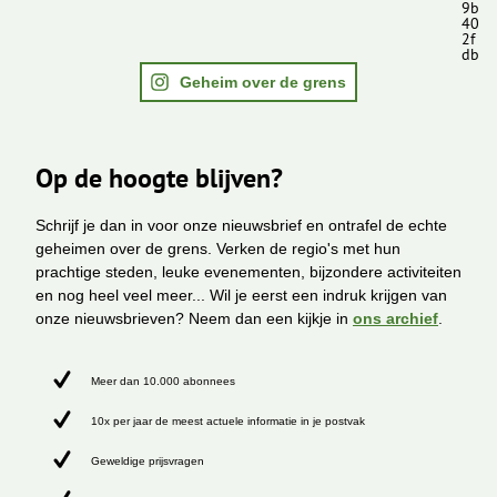
9b
40
2f
db
Geheim over de grens
Op de hoogte blijven?
Schrijf je dan in voor onze nieuwsbrief en ontrafel de echte
geheimen over de grens. Verken de regio's met hun
prachtige steden, leuke evenementen, bijzondere activiteiten
en nog heel veel meer... Wil je eerst een indruk krijgen van
onze nieuwsbrieven? Neem dan een kijkje in
ons archief
.
Meer dan 10.000 abonnees
10x per jaar de meest actuele informatie in je postvak
Geweldige prijsvragen