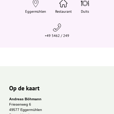
e
h
i
Eggermühlen
Restaurant
Duits
e
r
:
+49 5462 / 249
Op de kaart
Andreas Böhmann
Friesenweg 6
49577 Eggermühlen