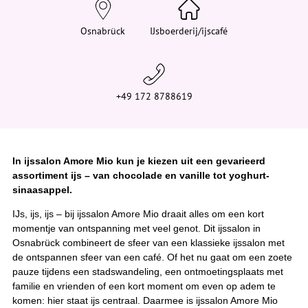
e
h
i
Osnabrück
IJsboerderij/ijscafé
e
r
:
+49 172 8788619
In ijssalon Amore Mio kun je kiezen uit een gevarieerd
assortiment ijs – van chocolade en vanille tot yoghurt-
sinaasappel.
IJs, ijs, ijs – bij ijssalon Amore Mio draait alles om een kort
momentje van ontspanning met veel genot. Dit ijssalon in
Osnabrück combineert de sfeer van een klassieke ijssalon met
de ontspannen sfeer van een café. Of het nu gaat om een zoete
pauze tijdens een stadswandeling, een ontmoetingsplaats met
familie en vrienden of een kort moment om even op adem te
komen: hier staat ijs centraal. Daarmee is ijssalon Amore Mio