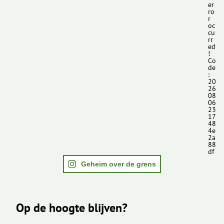
er
ro
r
oc
cu
rr
ed
!
Co
de
:
20
26
08
06
23
17
48
4e
2a
88
df
Geheim over de grens
Op de hoogte blijven?