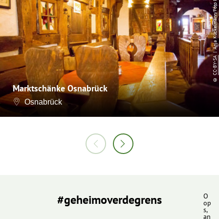
| Anja Kückelmann/Foto Erhardt
CC-BY-SA
©
Marktschänke Osnabrück
Osnabrück
#geheimoverdegrens
O
op
s,
an