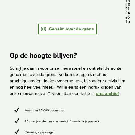
14
28
9f
6a
a6
1a
Geheim over de grens
Op de hoogte blijven?
Schrijf je dan in voor onze nieuwsbrief en ontrafel de echte
geheimen over de grens. Verken de regio's met hun
prachtige steden, leuke evenementen, bijzondere activiteiten
en nog heel veel meer... Wil je eerst een indruk krijgen van
onze nieuwsbrieven? Neem dan een kijkje in
ons archief
.
Meer dan 10.000 abonnees
10x per jaar de meest actuele informatie in je postvak
Geweldige prijsvragen