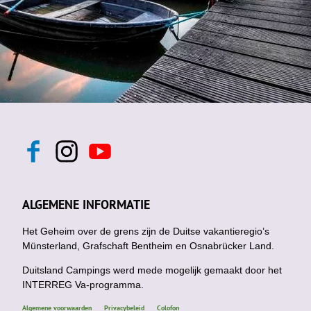
F
I
Y
a
n
o
c
s
u
e
t
t
b
a
u
ALGEMENE INFORMATIE
o
g
b
o
r
e
k
Het Geheim over de grens zijn de Duitse vakantieregio’s
a
m
Münsterland, Grafschaft Bentheim en Osnabrücker Land.
Duitsland Campings werd mede mogelijk gemaakt door het
INTERREG Va-programma.
Algemene voorwaarden
Privacybeleid
Colofon