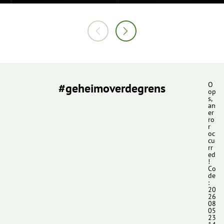
#geheimoverdegrens
O
op
s,
an
er
ro
r
oc
cu
rr
ed
!
Co
de
:
20
26
08
05
23