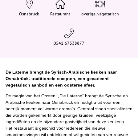
e
h
i
Osnabrück
Restaurant
overige, vegetarisch
e
r
:
0541 67338877
De Laterne brengt de Syrisch-Arabische keuken naar
Osnabrück: traditionele recepten, een gevarieerd
vegetarisch aanbod en een oosterse sfeer.
De magie van het Oosten: „Die Laterne“ brengt de Syrische en
Arabische keuken naar Osnabrück en nodigt u uit voor een
heerlijk moment vol warme aroma’s. Centraal staan specialiteiten
die worden gekenmerkt door geurige kruiden, veelzijdige
ingrediënten en de bijzondere gastvrijheid van deze keukens.
Het restaurant is geschikt voor iedereen die nieuwe
smaakbelevingen wil ontdekken of wil genieten van vertrouwde