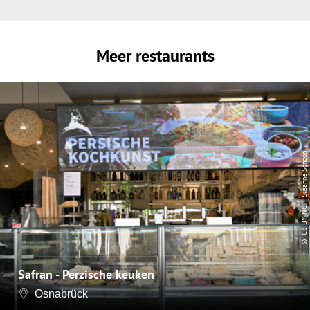
Meer restaurants
| Susanne Schoon
CC-BY-NC
©
Safran - Perzische keuken
Osnabrück