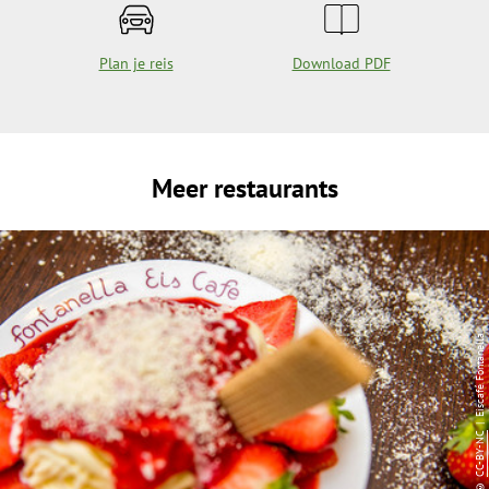
Plan je reis
Download PDF
Meer restaurants
| Eiscafé Fontanella
CC-BY-NC
©