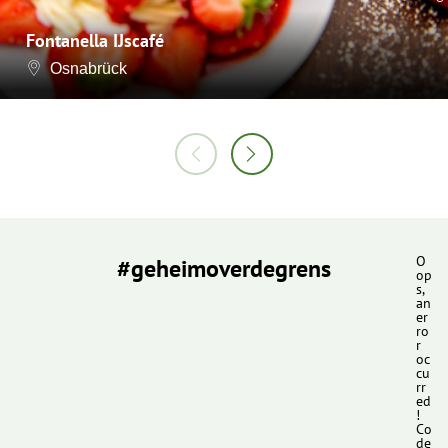
Fontanella IJscafé
Osnabrück
#geheimoverdegrens
O
op
s,
an
er
ro
r
oc
cu
rr
ed
!
Co
de