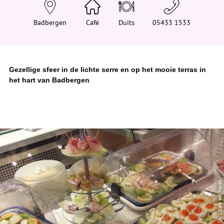
e
h
i
Badbergen
Café
Duits
05433 1533
e
r
:
Gezellige sfeer in de lichte serre en op het mooie terras in
het hart van Badbergen
© CC-BY-SA | Café am Markt