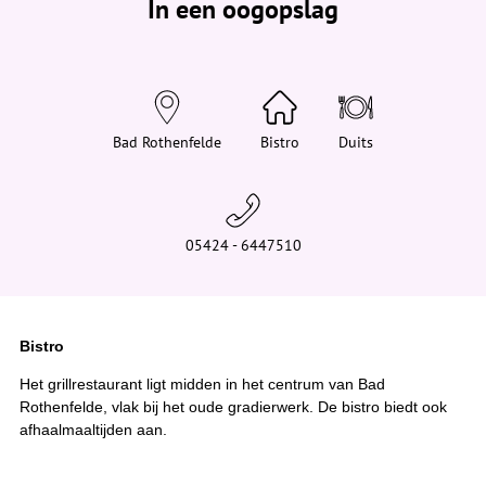
In een oogopslag
v
i
n
d
t
j
e
h
i
Bad Rothenfelde
Bistro
Duits
e
r
:
05424 - 6447510
Bistro
Het grillrestaurant ligt midden in het centrum van Bad
Rothenfelde, vlak bij het oude gradierwerk. De bistro biedt ook
afhaalmaaltijden aan.