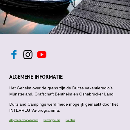
F
I
Y
a
n
o
c
s
u
e
t
t
b
a
u
ALGEMENE INFORMATIE
o
g
b
o
r
e
k
Het Geheim over de grens zijn de Duitse vakantieregio’s
a
m
Münsterland, Grafschaft Bentheim en Osnabrücker Land.
Duitsland Campings werd mede mogelijk gemaakt door het
INTERREG Va-programma.
Algemene voorwaarden
Privacybeleid
Colofon