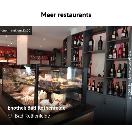
Meer restaurants
open - sluit om 23:00
| Sabine Leclercq-Fröbel
CC-BY-SA
©
Enothek Bad Rothenfelde
Bad Rothenfelde