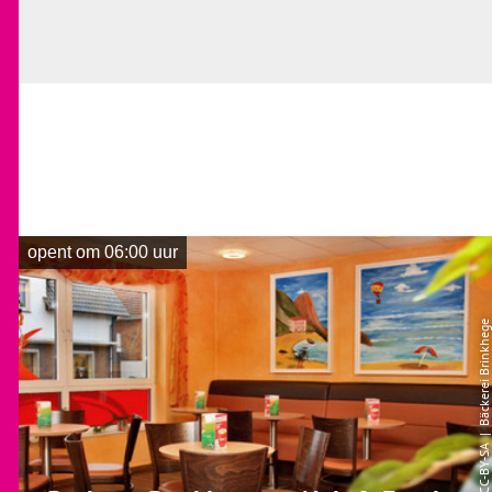
opent om 06:00 uur
| Bäckerei Brinkhege
CC-BY-SA