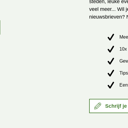
steden, leuke ev
veel meer... Wil 
nieuwsbrieven? 
Mee
10x 
Gew
Tips
Een
Schrijf je