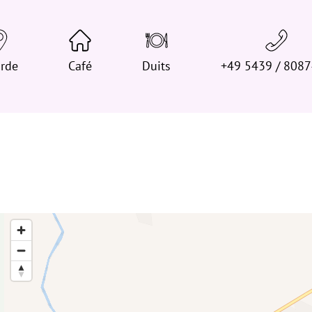
t
j
e
rde
h
Café
Duits
+49 5439 / 808
i
e
r
: