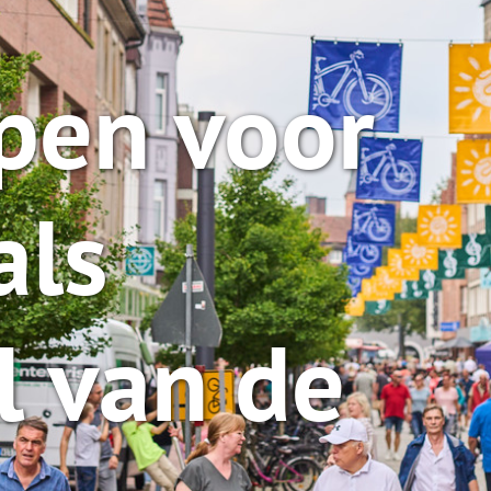
pen voor
als
l van de