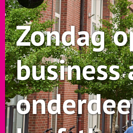
Zondag o
business 
onderdee