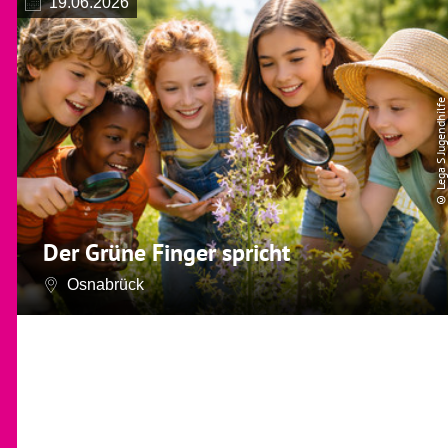
19.06.2026
© Lega S Jugendhilfe
Der Grüne Finger spricht
Osnabrück