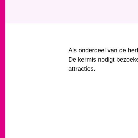
h
i
e
r
:
Als onderdeel van de her
De kermis nodigt bezoeke
attracties.