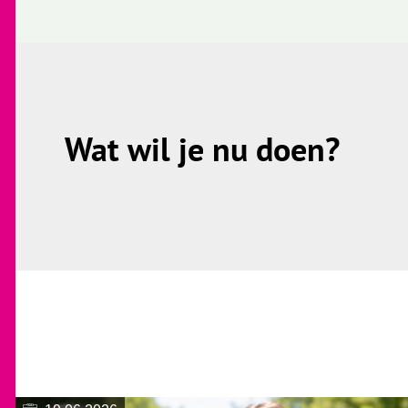
o
k
Wat wil je nu doen?