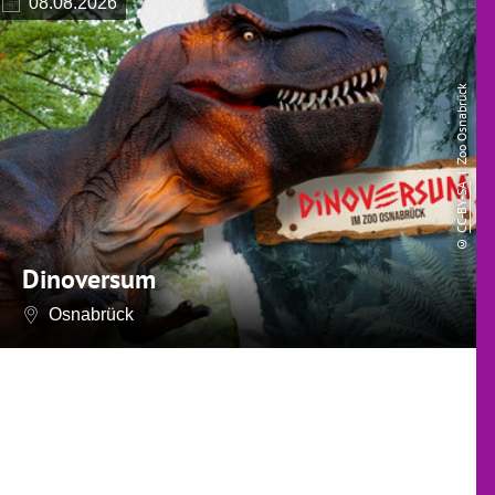
08.08.2026
| Zoo Osnabrück
CC-BY-SA
©
Dinoversum
Osnabrück