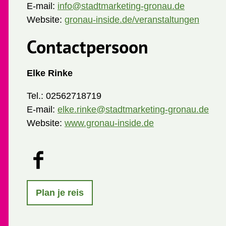
E-mail:
info@stadtmarketing-gronau.de
Website:
gronau-inside.de/veranstaltungen
Contactpersoon
Elke Rinke
Tel.:
02562718719
E-mail:
elke.rinke@stadtmarketing-gronau.de
Website:
www.gronau-inside.de
F
a
c
e
Plan je reis
b
o