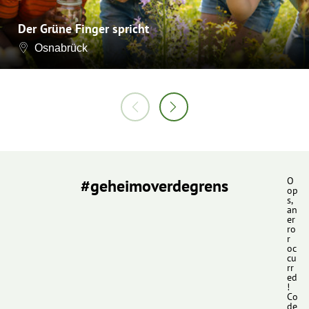
Der Grüne Finger spricht
Osnabrück
#geheimoverdegrens
O
op
s,
an
er
ro
r
oc
cu
rr
ed
!
Co
de