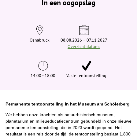
In een oogopslag
v
i
n
d
t
j
e
h
i
Osnabrück
08.08.2026 – 07.11.2027
e
Overzicht datums
r
:
14:00 - 18:00
Vaste tentoonstelling
Permanente tentoonstelling in het Museum am Schölerberg
We hebben onze krachten als natuurhistorisch museum,
planetarium en milieueducatiecentrum gebundeld in onze nieuwe
permanente tentoonstelling, die in 2023 wordt geopend. Het
resultaat is een reis door de tijd: de tentoonstelling beslaat 1.800