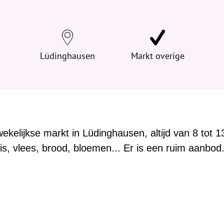
d
t
j
e
h
Lüdinghausen
Markt overige
i
e
r
:
wekelijkse markt in Lüdinghausen, altijd van 8 tot 1
vis, vlees, brood, bloemen... Er is een ruim aanbod