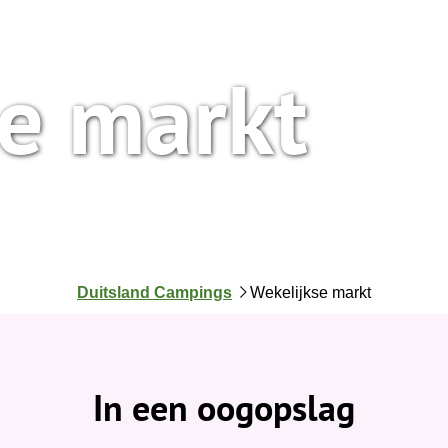
se markt
J
Duitsland Campings
Wekelijkse markt
e
b
e
v
In een oogopslag
i
n