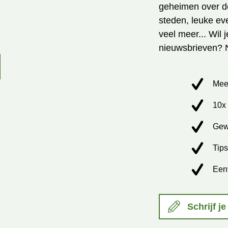
geheimen over de
steden, leuke ev
veel meer... Wil 
nieuwsbrieven? 
Mee
10x 
Gew
Tips
Een
Schrijf je