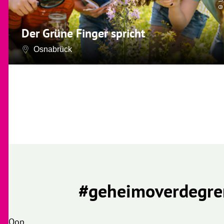
Der Grüne Finger spricht
Osnabrück
#geheimoverdegre
Oop