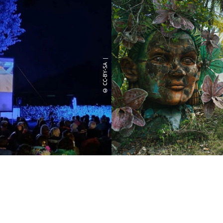
© CC-BY-SA |