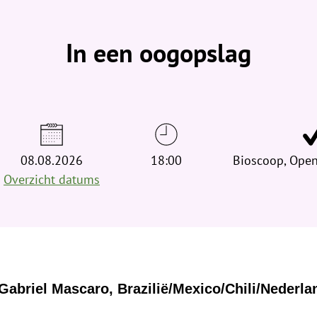
b
e
v
In een oogopslag
i
n
d
t
j
e
h
08.08.2026
18:00
Bioscoop, Open
i
Overzicht datums
e
r
:
Gabriel Mascaro, Brazilië/Mexico/Chili/Nederla