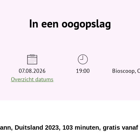
b
e
v
In een oogopslag
i
n
d
t
j
e
h
07.08.2026
19:00
Bioscoop, 
i
Overzicht datums
e
r
:
nn, Duitsland 2023, 103 minuten, gratis vanaf 