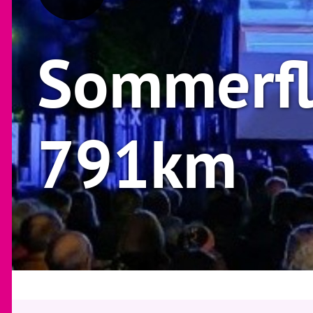
Sommerfl
791km