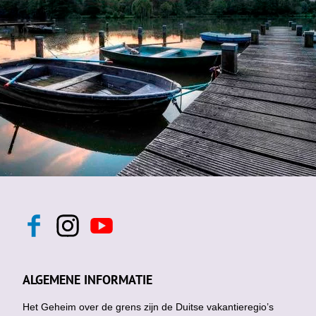
F
I
Y
a
n
o
c
s
u
e
t
t
b
a
u
ALGEMENE INFORMATIE
o
g
b
o
r
e
k
Het Geheim over de grens zijn de Duitse vakantieregio’s
a