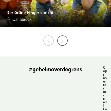
Der Grüne Finger spricht
Osnabrück
#geheimoverdegrens
O
op
s,
an
er
ro
r
oc
cu
rr
ed
!
Co