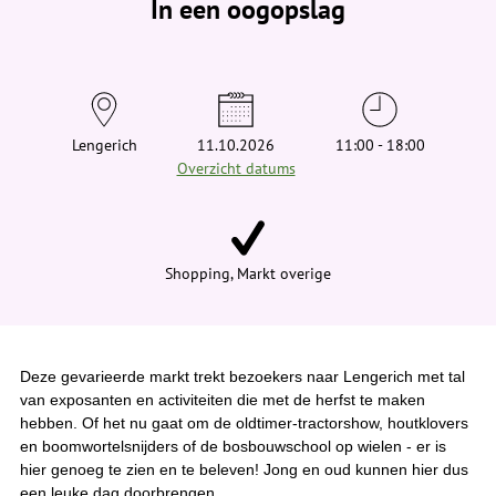
In een oogopslag
v
i
n
d
t
j
e
h
i
Lengerich
11.10.2026
11:00 - 18:00
e
Overzicht datums
r
:
Shopping, Markt overige
Deze gevarieerde markt trekt bezoekers naar Lengerich met tal
van exposanten en activiteiten die met de herfst te maken
hebben. Of het nu gaat om de oldtimer-tractorshow, houtklovers
en boomwortelsnijders of de bosbouwschool op wielen - er is
hier genoeg te zien en te beleven! Jong en oud kunnen hier dus
een leuke dag doorbrengen.