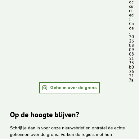
oc
cu
rr
ed
!
Co
de
:
20
26
08
09
08
51
33
b0
26
21
7a
Geheim over de grens
Op de hoogte blijven?
Schrijf je dan in voor onze nieuwsbrief en ontrafel de echte
geheimen over de grens. Verken de regio's met hun