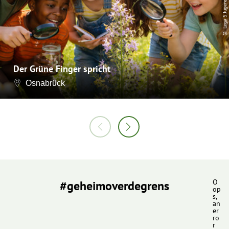
© Lega S Jugendhilfe
Der Grüne Finger spricht
Osnabrück
#geheimoverdegrens
O
op
s,
an
er
ro
r