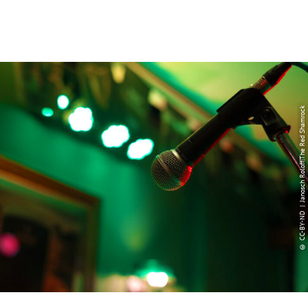
© CC-BY-ND | Janosch Roloff|The Red Shamrock