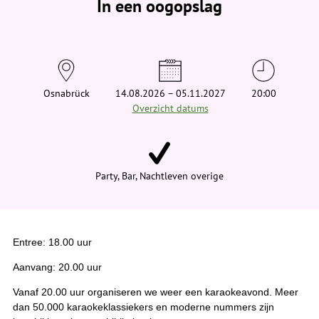
In een oogopslag
v
i
n
d
t
j
e
h
i
Osnabrück
14.08.2026 – 05.11.2027
20:00
e
Overzicht datums
r
:
Party, Bar, Nachtleven overige
Entree: 18.00 uur
Aanvang: 20.00 uur
Vanaf 20.00 uur organiseren we weer een karaokeavond. Meer
dan 50.000 karaokeklassiekers en moderne nummers zijn