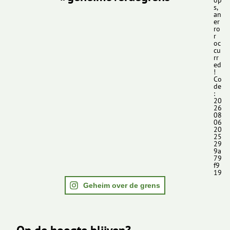
op
s,
an
er
ro
r
oc
cu
rr
ed
!
Co
de
:
20
26
08
06
20
25
29
9a
79
f9
19
Geheim over de grens
Op de hoogte blijven?