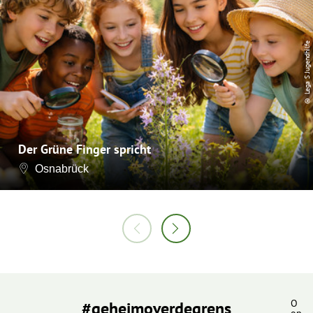
© Lega S Jugendhilfe
Der Grüne Finger spricht
Osnabrück
#geheimoverdegrens
O