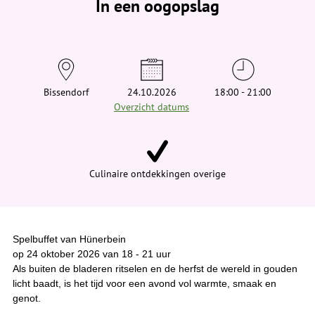
In een oogopslag
v
i
n
d
t
j
e
h
i
Bissendorf
24.10.2026
18:00 - 21:00
e
Overzicht datums
r
:
Culinaire ontdekkingen overige
Spelbuffet van Hünerbein
op 24 oktober 2026 van 18 - 21 uur
Als buiten de bladeren ritselen en de herfst de wereld in gouden
licht baadt, is het tijd voor een avond vol warmte, smaak en
genot.