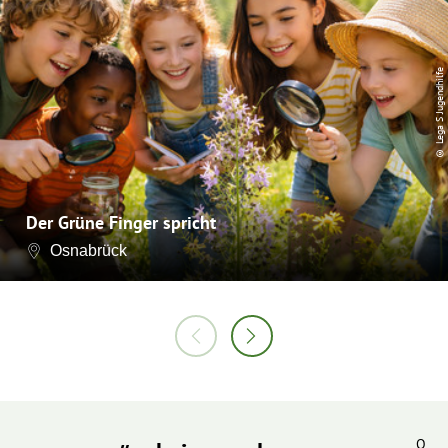
© Lega S Jugendhilfe
Der Grüne Finger spricht
Osnabrück
O