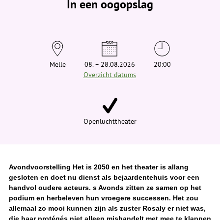
In een oogopslag
v
i
n
d
t
j
e
h
i
Melle
08. – 28.08.2026
20:00
e
Overzicht datums
r
:
Openluchttheater
Avondvoorstelling Het is 2050 en het theater is allang
gesloten en doet nu dienst als bejaardentehuis voor een
handvol oudere acteurs. s Avonds zitten ze samen op het
podium en herbeleven hun vroegere successen. Het zou
allemaal zo mooi kunnen zijn als zuster Rosaly er niet was,
die haar protégés niet alleen mishandelt met mee te klappen