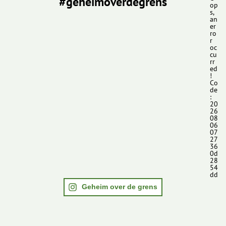
#geheimoverdegrens
op
s,
an
er
ro
r
oc
cu
rr
ed
!
Co
de
:
20
26
08
06
07
27
36
0d
28
54
dd
Geheim over de grens