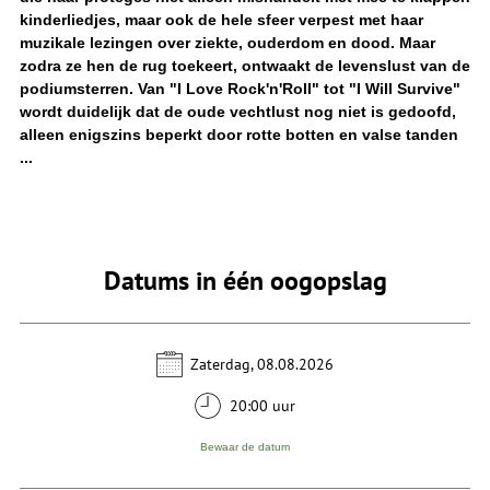
kinderliedjes, maar ook de hele sfeer verpest met haar
muzikale lezingen over ziekte, ouderdom en dood. Maar
zodra ze hen de rug toekeert, ontwaakt de levenslust van de
podiumsterren. Van "I Love Rock'n'Roll" tot "I Will Survive"
wordt duidelijk dat de oude vechtlust nog niet is gedoofd,
alleen enigszins beperkt door rotte botten en valse tanden
...
Datums in één oogopslag
Zaterdag, 08.08.2026
20:00 uur
Bewaar de datum