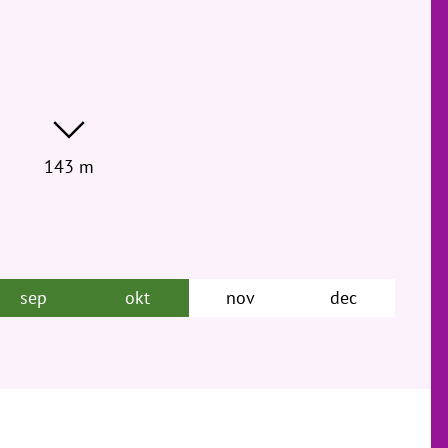
143 m
sep
okt
nov
dec