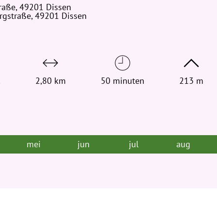
raße, 49201 Dissen
t
rgstraße, 49201 Dissen
j
e
h
i
e
k
r
2,80 km
50 minuten
213 m
:
mei
jun
jul
aug