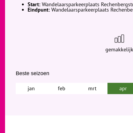
Start:
Wandelaarsparkeerplaats Rechenbergst
Eindpunt:
Wandelaarsparkeerplaats Rechenbe
gemakkelij
Beste seizoen
jan
feb
mrt
apr