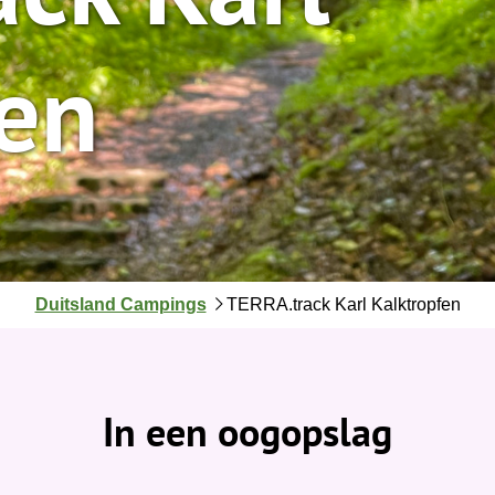
fen
J
Duitsland Campings
TERRA.track Karl Kalktropfen
e
b
e
v
In een oogopslag
i
n
d