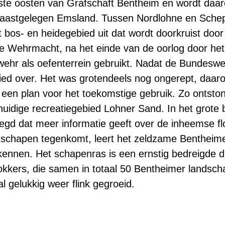
terste oosten van Grafschaft Bentheim en wordt da
naastgelegen Emsland. Tussen Nordlohne en Schep
kt bos- en heidegebied uit dat wordt doorkruist doo
e Wehrmacht, na het einde van de oorlog door het
ehr als oefenterrein gebruikt. Nadat de Bundeswe
ied over. Het was grotendeels nog ongerept, daar
n plan voor het toekomstige gebruik. Zo ontstond
t huidige recreatiegebied Lohner Sand. In het grot
egd dat meer informatie geeft over de inheemse fl
 schapen tegenkomt, leert het zeldzame Bentheimer
kennen. Het schapenras is een ernstig bedreigde di
okkers, die samen in totaal 50 Bentheimer landsch
l gelukkig weer flink gegroeid.