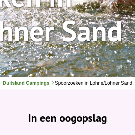
hner Sand
J
Duitsland Campings
Spoorzoeken in Lohne/Lohner Sand
e
b
e
v
In een oogopslag
i
n
d