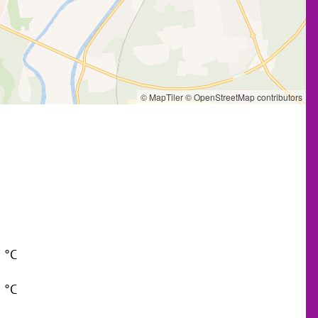
© MapTiler
© OpenStreetMap contributors
8 °C
3 °C