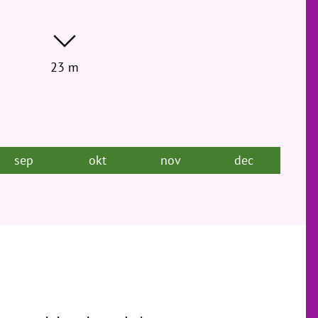
23 m
sep
okt
nov
dec