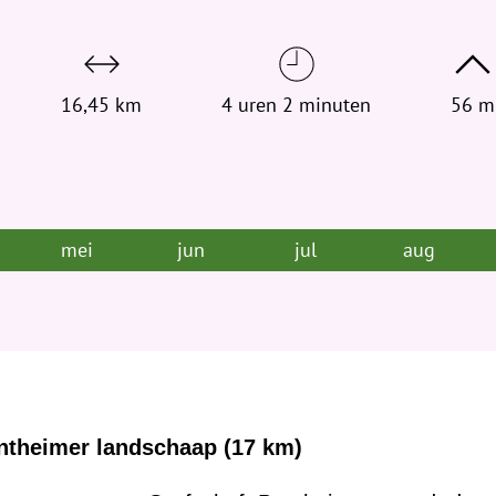
t
j
e
h
16,45 km
4 uren 2 minuten
56 m
i
e
r
:
mei
jun
jul
aug
entheimer landschaap (17 km)