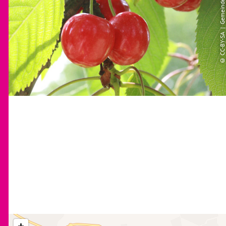
© CC-BY-SA | Gemeinde Hagen a.T.W.