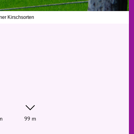
er Kirschsorten
m
99 m