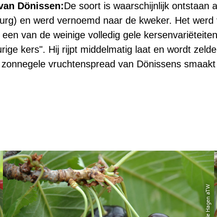
van Dönissen:
De soort is waarschijnlijk ontstaan al
rg) en werd vernoemd naar de kweker. Het werd v
is een van de weinige volledig gele kersenvariëteit
ige kers". Hij rijpt middelmatig laat en wordt zel
De zonnegele vruchtenspread van Dönissens smaakt