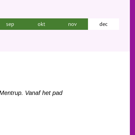
sep
okt
nov
dec
 Mentrup. Vanaf het pad