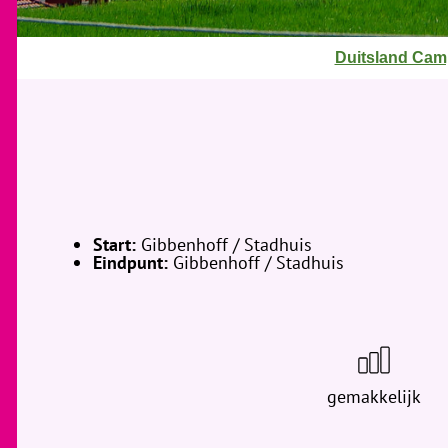
J
Duitsland Cam
e
b
e
v
i
n
d
Start:
Gibbenhoff / Stadhuis
t
Eindpunt:
Gibbenhoff / Stadhuis
j
e
h
i
e
gemakkelijk
r
: