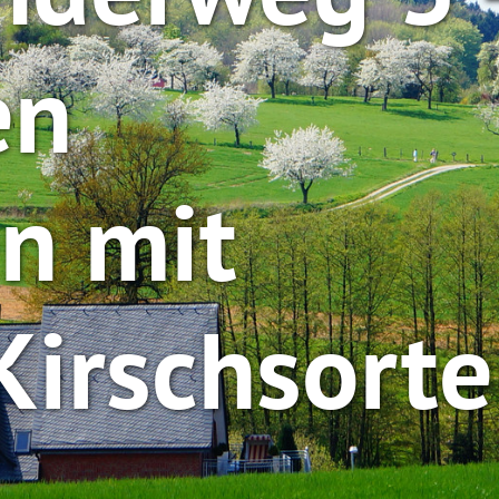
en
n mit
Kirschsort