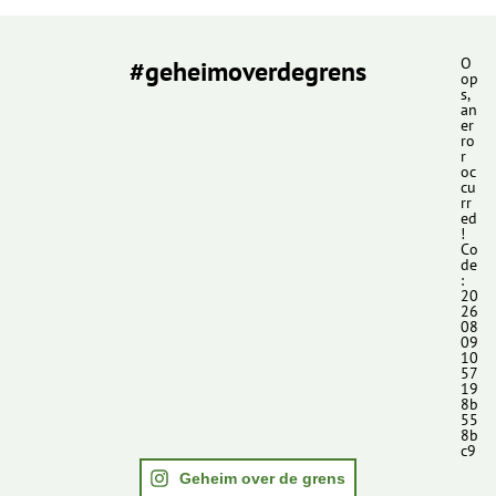
#geheimoverdegrens
O
op
s,
an
er
ro
r
oc
cu
rr
ed
!
Co
de
:
20
26
08
09
10
57
19
8b
55
8b
c9
Geheim over de grens