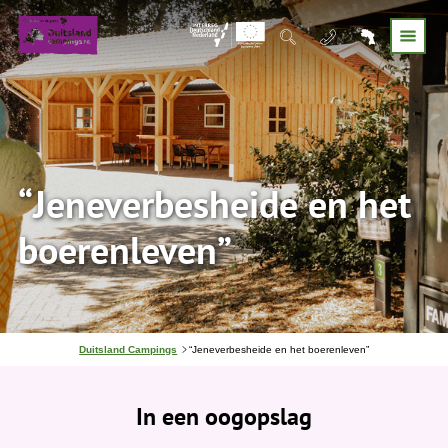
“Jeneverbesheide en het
boerenleven”
J
Duitsland Campings
“Jeneverbesheide en het boerenleven”
e
b
e
In een oogopslag
v
i
n