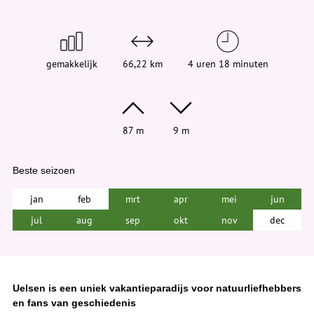
d
t
j
e
h
i
gemakkelijk
66,22 km
4 uren 18 minuten
e
r
:
87 m
9 m
Beste seizoen
jan
feb
mrt
apr
mei
jun
jul
aug
sep
okt
nov
dec
Uelsen is een uniek vakantieparadijs voor natuurliefhebbers
en fans van geschiedenis