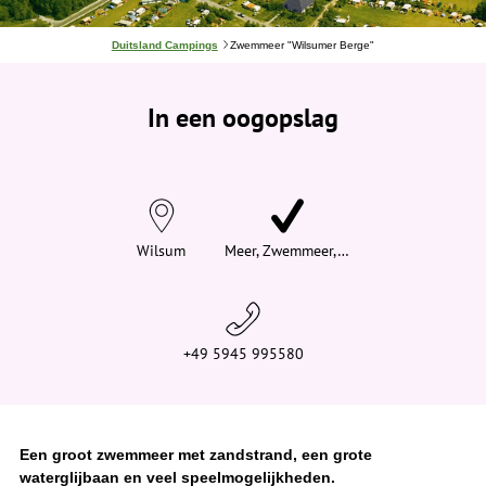
J
Duitsland Campings
Zwemmeer "Wilsumer Berge"
e
b
e
In een oogopslag
v
i
n
d
t
j
e
h
i
Wilsum
Meer, Zwemmeer,…
e
r
:
+49 5945 995580
Een groot zwemmeer met zandstrand, een grote
waterglijbaan en veel speelmogelijkheden.