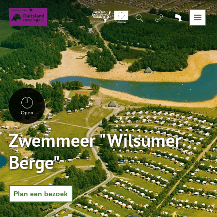
Open
Zwemmeer "Wilsumer
Berge"
Plan een bezoek