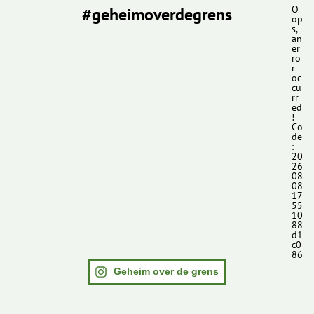
#geheimoverdegrens
O
op
s,
an
er
ro
r
oc
cu
rr
ed
!
Co
de
:
20
26
08
08
17
55
10
88
d1
c0
86
Geheim over de grens