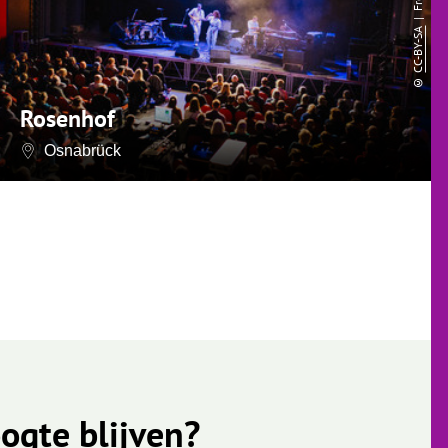
CC-BY-SA
©
Rosenhof
Osnabrück
ogte blijven?