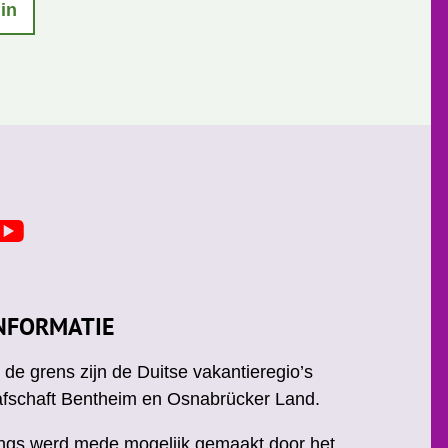
 in
Y
o
u
u
NFORMATIE
b
e
de grens zijn de Duitse vakantieregio’s
afschaft Bentheim en Osnabrücker Land.
ngs werd mede mogelijk gemaakt door het