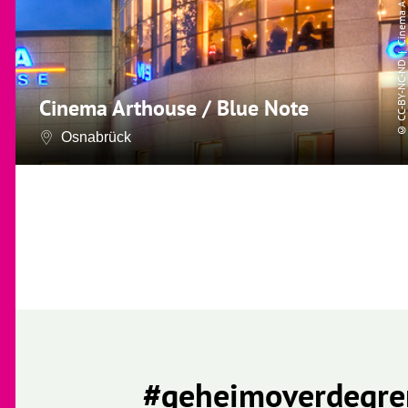
CC-BY-NC-ND
Cinema Arthouse / Blue Note
©
Osnabrück
#geheimoverdegre