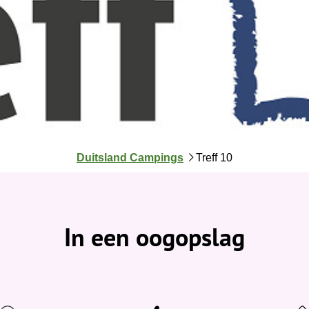
J
Duitsland Campings
Treff 10
e
b
e
v
In een oogopslag
i
n
d
t
j