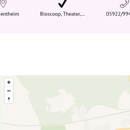
e
Bentheim
h
Bioscoop, Theater,…
05922/99
i
e
r
: