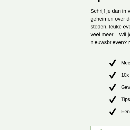
Schrijf je dan in
geheimen over de
steden, leuke ev
veel meer... Wil 
nieuwsbrieven? 
Mee
10x 
Gew
Tips
Een