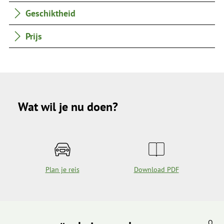
Geschiktheid
Prijs
Wat wil je nu doen?
Plan je reis
Download PDF
O