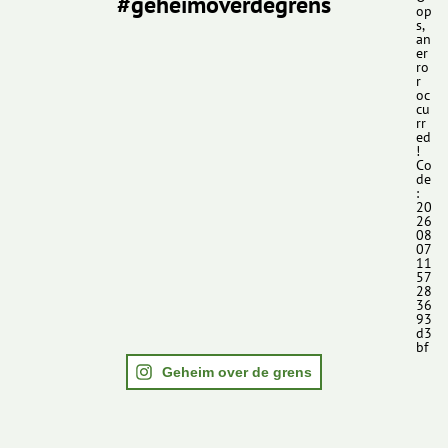
#geheimoverdegrens
op
s,
an
er
ro
r
oc
cu
rr
ed
!
Co
de
:
20
26
08
07
11
57
28
36
93
d3
bf
Geheim over de grens