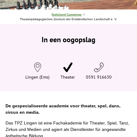
J
Duitsland Campings
e
Theaterpädagogisches Zentrum der Emsländischen Landschaft e. V.
b
e
v
In een oogopslag
i
n
d
t
j
e
h
i
e
Lingen (Ems)
Theater
0591 916630
r
:
De gespecialiseerde academie voor theater, spel, dans,
circus en media.
Das TPZ Lingen ist eine Fachakademie für Theater, Spiel, Tanz,
Zirkus und Medien und agiert als Dienstleister für angewandte
ästhetische Bildung.