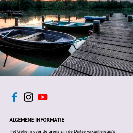
F
I
Y
a
n
o
c
s
u
e
t
t
b
a
u
ALGEMENE INFORMATIE
o
g
b
o
r
e
k
Het Geheim over de grens zijn de Duitse vakantieregio’s
a