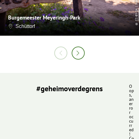
CC-BY-SA
Burgemeester Meyeringh-Park
©
Schüttorf
#geheimoverdegrens
O
op
s,
an
er
ro
r
oc
cu
rr
ed
!
Co