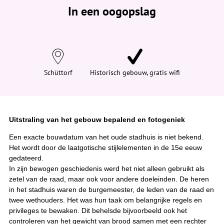
e
In een oogopslag
v
i
n
d
t
j
e
h
i
Schüttorf
Historisch gebouw, gratis wifi
e
r
:
Uitstraling van het gebouw bepalend en fotogeniek
Een exacte bouwdatum van het oude stadhuis is niet bekend.
Het wordt door de laatgotische stijlelementen in de 15e eeuw
gedateerd.
In zijn bewogen geschiedenis werd het niet alleen gebruikt als
zetel van de raad, maar ook voor andere doeleinden. De heren
in het stadhuis waren de burgemeester, de leden van de raad en
twee wethouders. Het was hun taak om belangrijke regels en
privileges te bewaken. Dit behelsde bijvoorbeeld ook het
controleren van het gewicht van brood samen met een rechter