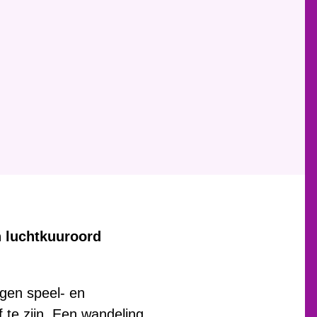
n luchtkuuroord
igen speel- en
f te zijn. Een wandeling