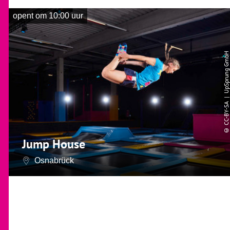
opent om 10:00 uur
| UpSprung GmbH
CC-BY-SA
©
Jump House
Osnabrück