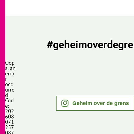
#geheimoverdegre
Oop
s, an
erro
r
occ
urre
d!
Cod
Geheim over de grens
e:
202
608
071
257
087