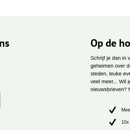
ns
Op de ho
Schrijf je dan in
geheimen over de
steden, leuke ev
veel meer... Wil 
nieuwsbrieven? 
Mee
10x 