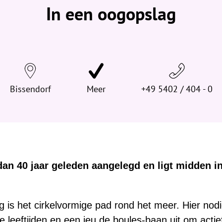
v
In een oogopslag
i
n
d
t
j
e
Bissendorf
h
Meer
+49 5402 / 404 - 0
i
e
r
:
an 40 jaar geleden aangelegd en ligt midden i
g is het cirkelvormige pad rond het meer. Hier nod
e leeftijden en een jeu de boules-baan uit om actie