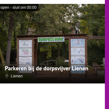
open - sluit om 00:00
A
Parkeren bij de dorpsvijver Lienen
Lienen