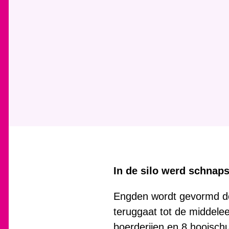
In de silo werd schnaps
Engden wordt gevormd do
teruggaat tot de middel
boerderijen en 8 hooisch