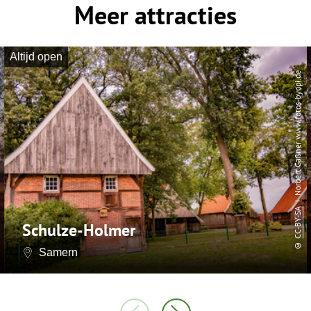
Meer attracties
Altijd open
| Norbert Gaßner www.fotos-byopi.de
CC-BY-SA
Schulze-Holmer
©
Samern