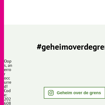
#geheimoverdegre
Oop
s, an
erro
r
occ
urre
d!
Cod
Geheim over de grens
e:
202
608