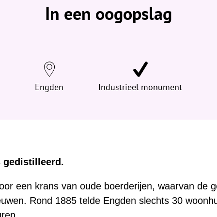
v
In een oogopslag
i
n
d
t
j
e
Engden
h
Industrieel monument
i
e
r
:
 gedistilleerd.
or een krans van oude boerderijen, waarvan de g
eeuwen. Rond 1885 telde Engden slechts 30 woonh
uren.