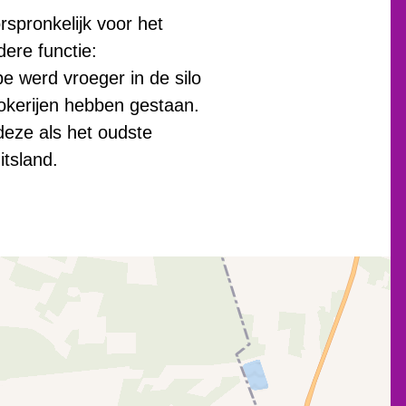
spronkelijk voor het
ere functie:
e werd vroeger in de silo
tokerijen hebben gestaan.
deze als het oudste
tsland.