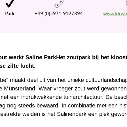
e
Park
h
+49 (0)5971 9127894
www.kloste
i
e
r
:
t werkt Saline ParkHet zoutpark bij het kloost
e zilte lucht.
be" maakt deel uit van het unieke cultuurlandscha
jke Münsterland. Waar vroeger zout werd gewonnen,
met een indrukwekkende tuinarchitectuur. De be
daag nog steeds bewaard. In combinatie met een hi
tgestrekte weiden is het Salinenpark een plek gew