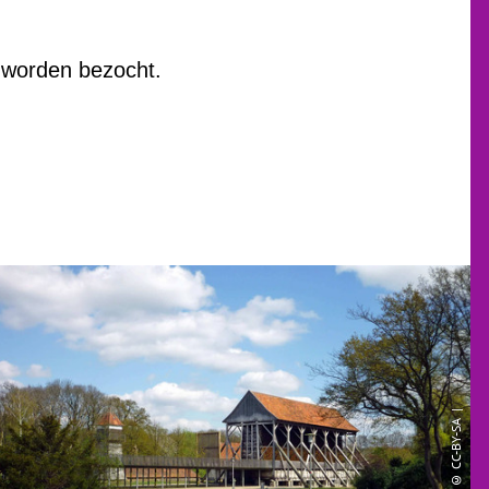
g worden bezocht.
© CC-BY-SA |