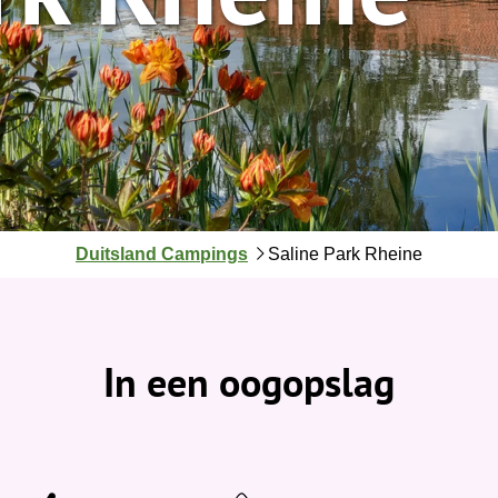
J
Duitsland Campings
Saline Park Rheine
e
b
e
v
In een oogopslag
i
n
d
t
j