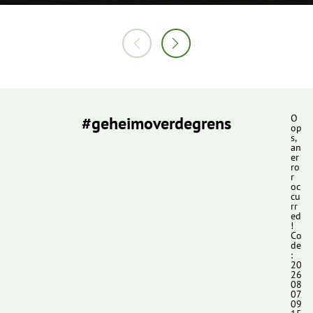
#geheimoverdegrens
O
op
s,
an
er
ro
r
oc
cu
rr
ed
!
Co
de
:
20
26
08
07
09