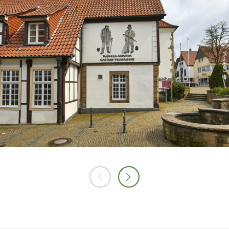
© CC-BY-SA |