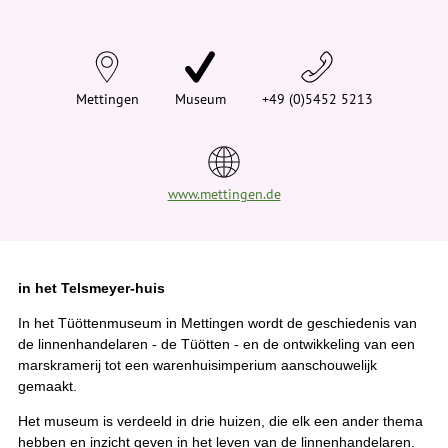
d
t
j
e
h
i
Mettingen
Museum
+49 (0)5452 5213
e
r
:
www.mettingen.de
in het Telsmeyer-huis
In het Tüöttenmuseum in Mettingen wordt de geschiedenis van
de linnenhandelaren - de Tüötten - en de ontwikkeling van een
marskramerij tot een warenhuisimperium aanschouwelijk
gemaakt.
Het museum is verdeeld in drie huizen, die elk een ander thema
hebben en inzicht geven in het leven van de linnenhandelaren.