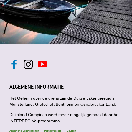
F
I
Y
a
n
o
c
s
u
e
t
t
b
a
u
ALGEMENE INFORMATIE
o
g
b
o
r
e
k
Het Geheim over de grens zijn de Duitse vakantieregio’s
a
m
Münsterland, Grafschaft Bentheim en Osnabrücker Land.
Duitsland Campings werd mede mogelijk gemaakt door het
INTERREG Va-programma.
Algemene voorwaarden
Privacybeleid
Colofon