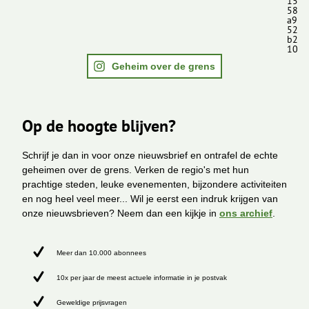
15
58
a9
52
b2
10
Geheim over de grens
Op de hoogte blijven?
Schrijf je dan in voor onze nieuwsbrief en ontrafel de echte
geheimen over de grens. Verken de regio's met hun
prachtige steden, leuke evenementen, bijzondere activiteiten
en nog heel veel meer... Wil je eerst een indruk krijgen van
onze nieuwsbrieven? Neem dan een kijkje in
ons archief
.
Meer dan 10.000 abonnees
10x per jaar de meest actuele informatie in je postvak
Geweldige prijsvragen