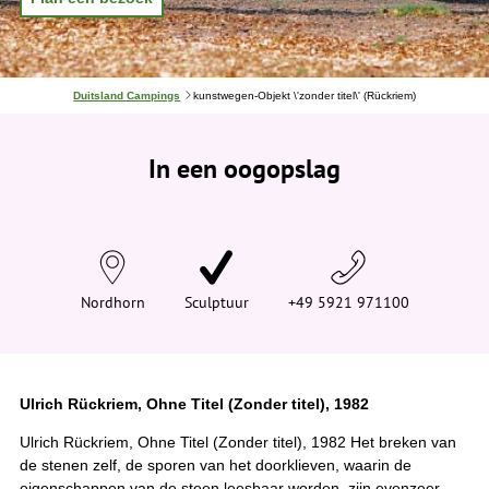
J
Duitsland Campings
kunstwegen-Objekt \'zonder titel\' (Rückriem)
e
b
e
In een oogopslag
v
i
n
d
t
j
e
h
i
Nordhorn
Sculptuur
+49 5921 971100
e
r
:
Ulrich Rückriem, Ohne Titel (Zonder titel), 1982
Ulrich Rückriem, Ohne Titel (Zonder titel), 1982 Het breken van
de stenen zelf, de sporen van het doorklieven, waarin de
eigenschappen van de steen leesbaar worden, zijn evenzeer