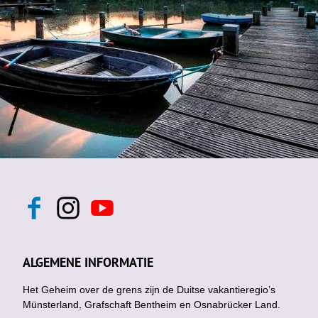
F
I
Y
a
n
o
c
s
u
e
t
t
b
a
u
ALGEMENE INFORMATIE
o
g
b
o
r
e
k
Het Geheim over de grens zijn de Duitse vakantieregio’s
a
m
Münsterland, Grafschaft Bentheim en Osnabrücker Land.