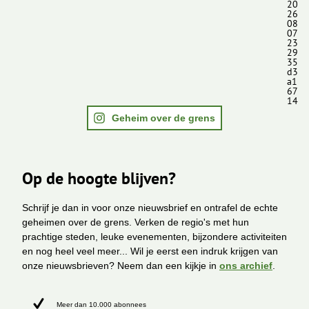
20
26
08
07
23
29
35
d3
a1
67
14
Geheim over de grens
Op de hoogte blijven?
Schrijf je dan in voor onze nieuwsbrief en ontrafel de echte
geheimen over de grens. Verken de regio's met hun
prachtige steden, leuke evenementen, bijzondere activiteiten
en nog heel veel meer... Wil je eerst een indruk krijgen van
onze nieuwsbrieven? Neem dan een kijkje in
ons archief
.
Meer dan 10.000 abonnees