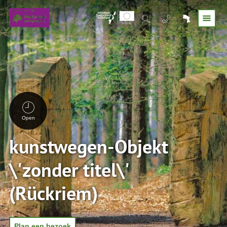
Open
kunstwegen-Objekt
\'zonder titel\'
(Rückriem)
Plan een bezoek