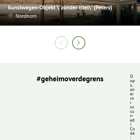
kunstwegen-Objekt \'zonder titel\' (Peters)
Nordhorn
#geheimoverdegrens
O
op
s,
an
er
ro
r
oc
cu
rr
ed
!
Co
de
: