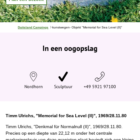
J
Duitsland Campings
kunstwegen- Objekt "Memorial for Sea Level (II)"
e
b
e
In een oogopslag
v
i
n
d
t
j
e
h
i
Nordhorn
Sculptuur
+49 5921 97100
e
r
:
Timm Ulrichs, "Memorial for Sea Level (II)", 1969/28.11.80
Timm Ulrichs, "Denkmal für Normalnull (II)", 1969/28.11.80.
Precies op een diepte van 22,12 m onder het centrale
markeringskruis van deze granieten plaat bevindt zich een kleine