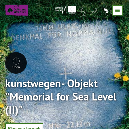
Open
kunstwegen- Objekt
"Memorial for Sea Level
(II)"
Plan een bezoek