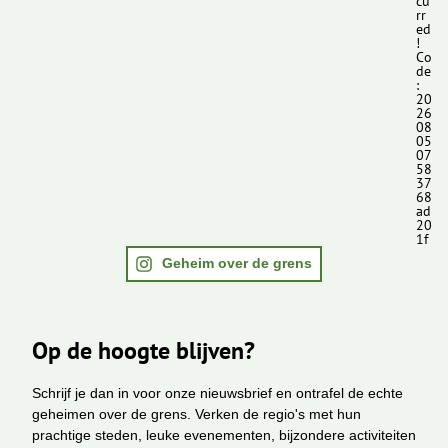
cu
rr
ed
!
Co
de
:
20
26
08
05
07
58
37
68
ad
20
1f
Geheim over de grens
Op de hoogte blijven?
Schrijf je dan in voor onze nieuwsbrief en ontrafel de echte
geheimen over de grens. Verken de regio's met hun
prachtige steden, leuke evenementen, bijzondere activiteiten