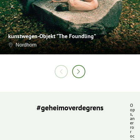
kunstwegen-Objekt "The Foundling"
Nordhorn
#geheimoverdegrens
O
op
s,
an
er
ro
r
oc