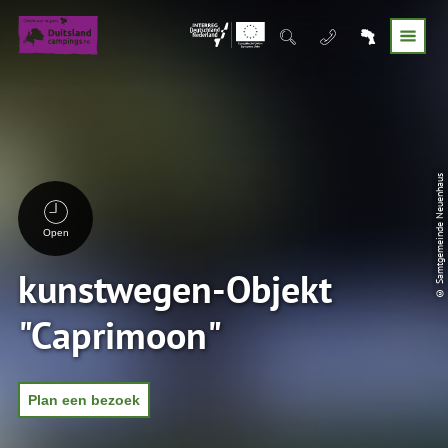
© Samtgemeinde Neuenhaus
Open
kunstwegen-Objekt
"Caprimoon"
Plan een bezoek