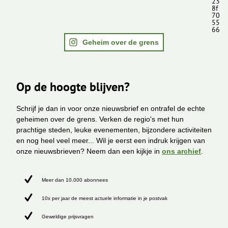
23
8f
70
55
66
Geheim over de grens
Op de hoogte blijven?
Schrijf je dan in voor onze nieuwsbrief en ontrafel de echte
geheimen over de grens. Verken de regio's met hun
prachtige steden, leuke evenementen, bijzondere activiteiten
en nog heel veel meer... Wil je eerst een indruk krijgen van
onze nieuwsbrieven? Neem dan een kijkje in
ons archief
.
Meer dan 10.000 abonnees
10x per jaar de meest actuele informatie in je postvak
Geweldige prijsvragen