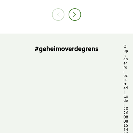
#geheimoverdegrens
O
op
s,
an
er
ro
r
oc
cu
rr
ed
!
Co
de
:
20
26
08
08
15
14