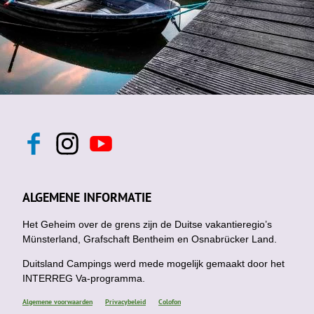
F
I
Y
a
n
o
c
s
u
e
t
t
b
a
u
ALGEMENE INFORMATIE
o
g
b
o
r
e
k
Het Geheim over de grens zijn de Duitse vakantieregio’s
a
m
Münsterland, Grafschaft Bentheim en Osnabrücker Land.
Duitsland Campings werd mede mogelijk gemaakt door het
INTERREG Va-programma.
Algemene voorwaarden
Privacybeleid
Colofon