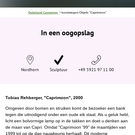
J
Duitsland Campings
kunstwegen-Objekt "Caprimoon"
e
b
e
In een oogopslag
v
i
n
d
t
j
e
h
i
Nordhorn
Sculptuur
+49 5921 97 11 00
e
r
:
Tobias Rehberger, "Caprimoon", 2000
Omgeven door bomen en struiken komt de bezoeker een bank
tegen die uitnodigend onder een oude eik staat. Als u geluk hebt,
licht een bolvormige lamp op in de takken en doet u denken aan
de maan van Capri. Omdat "Caprimoon '99" de maantijden van
1999 tot op de dag nauwkeurig herhaalt. Dit moderne