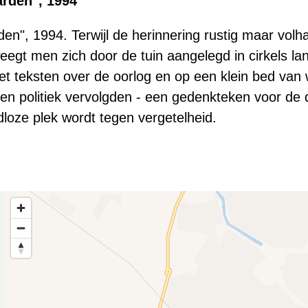
arden", 1994
en", 1994. Terwijl de herinnering rustig maar volh
weegt men zich door de tuin aangelegd in cirkels l
t teksten over de oorlog en op een klein bed van 
en politiek vervolgden - een gedenkteken voor de
jdloze plek wordt tegen vergetelheid.