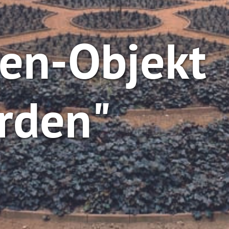
en-Objekt
rden"