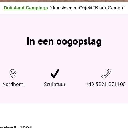
J
Duitsland Campings
kunstwegen-Objekt "Black Garden"
e
b
e
v
In een oogopslag
i
n
d
t
j
e
Nordhorn
h
Sculptuur
+49 5921 971100
i
e
r
: