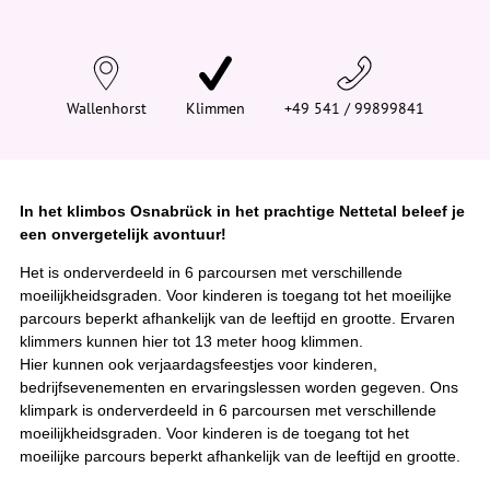
d
t
j
e
h
i
Wallenhorst
Klimmen
+49 541 / 99899841
e
r
:
In het klimbos Osnabrück in het prachtige Nettetal beleef je
een onvergetelijk avontuur!
Het is onderverdeeld in 6 parcoursen met verschillende
moeilijkheidsgraden. Voor kinderen is toegang tot het moeilijke
parcours beperkt afhankelijk van de leeftijd en grootte. Ervaren
klimmers kunnen hier tot 13 meter hoog klimmen.
Hier kunnen ook verjaardagsfeestjes voor kinderen,
bedrijfsevenementen en ervaringslessen worden gegeven. Ons
klimpark is onderverdeeld in 6 parcoursen met verschillende
moeilijkheidsgraden. Voor kinderen is de toegang tot het
moeilijke parcours beperkt afhankelijk van de leeftijd en grootte.