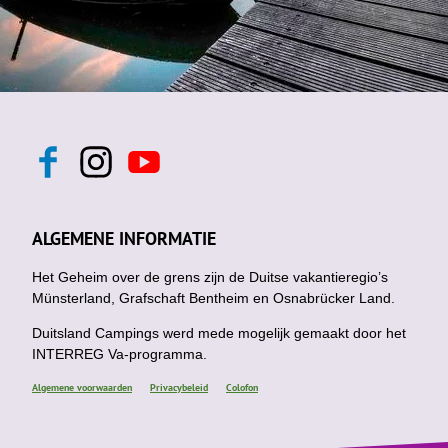
F
I
Y
a
n
o
c
s
u
e
t
t
b
a
u
ALGEMENE INFORMATIE
o
g
b
o
r
e
k
Het Geheim over de grens zijn de Duitse vakantieregio’s
a
m
Münsterland, Grafschaft Bentheim en Osnabrücker Land.
Duitsland Campings werd mede mogelijk gemaakt door het
INTERREG Va-programma.
Algemene voorwaarden
Privacybeleid
Colofon