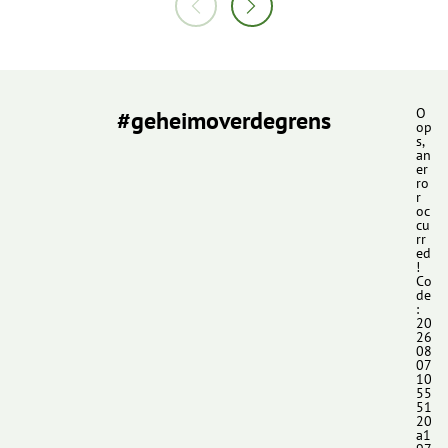
#geheimoverdegrens
O
op
s,
an
er
ro
r
oc
cu
rr
ed
!
Co
de
:
20
26
08
07
10
55
51
20
a1