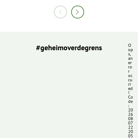
#geheimoverdegrens
O
op
s,
an
er
ro
r
oc
cu
rr
ed
!
Co
de
:
20
26
08
07
22
20
05