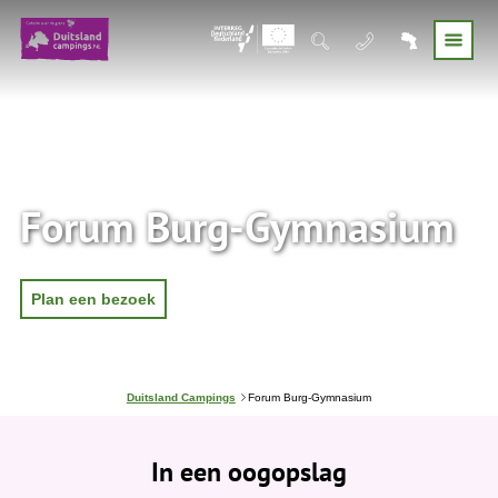
Forum Burg-Gymnasium
Plan een bezoek
J
Duitsland Campings
Forum Burg-Gymnasium
e
b
e
In een oogopslag
v
i
n