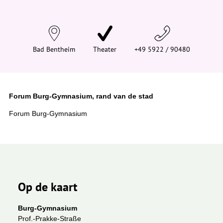
d
t
j
e
h
i
Bad Bentheim
Theater
+49 5922 / 90480
e
r
:
Forum Burg-Gymnasium, rand van de stad
Forum Burg-Gymnasium
Op de kaart
Burg-Gymnasium
Prof.-Prakke-Straße