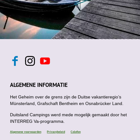
F
I
Y
a
n
o
c
s
u
e
t
t
b
a
u
ALGEMENE INFORMATIE
o
g
b
o
r
e
k
Het Geheim over de grens zijn de Duitse vakantieregio’s
a
m
Münsterland, Grafschaft Bentheim en Osnabrücker Land.
Duitsland Campings werd mede mogelijk gemaakt door het
INTERREG Va-programma.
Algemene voorwaarden
Privacybeleid
Colofon