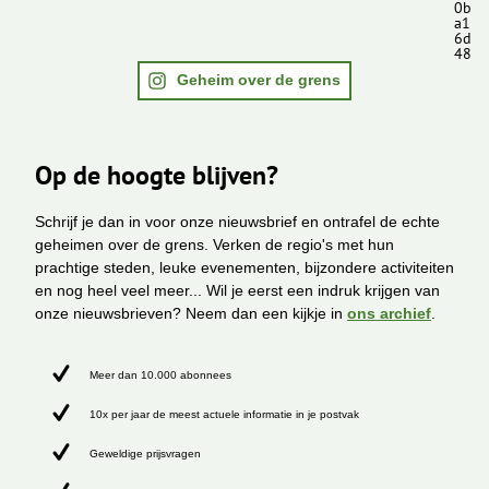
0b
a1
6d
48
Geheim over de grens
Op de hoogte blijven?
Schrijf je dan in voor onze nieuwsbrief en ontrafel de echte
geheimen over de grens. Verken de regio's met hun
prachtige steden, leuke evenementen, bijzondere activiteiten
en nog heel veel meer... Wil je eerst een indruk krijgen van
onze nieuwsbrieven? Neem dan een kijkje in
ons archief
.
Meer dan 10.000 abonnees
10x per jaar de meest actuele informatie in je postvak
Geweldige prijsvragen