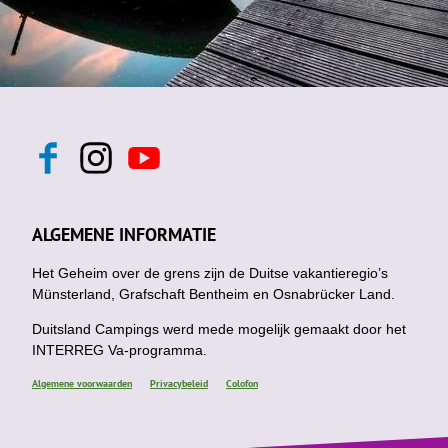
F
I
Y
a
n
o
c
s
u
e
t
t
b
a
u
ALGEMENE INFORMATIE
o
g
b
o
r
e
k
Het Geheim over de grens zijn de Duitse vakantieregio’s
a
m
Münsterland, Grafschaft Bentheim en Osnabrücker Land.
Duitsland Campings werd mede mogelijk gemaakt door het
INTERREG Va-programma.
Algemene voorwaarden
Privacybeleid
Colofon