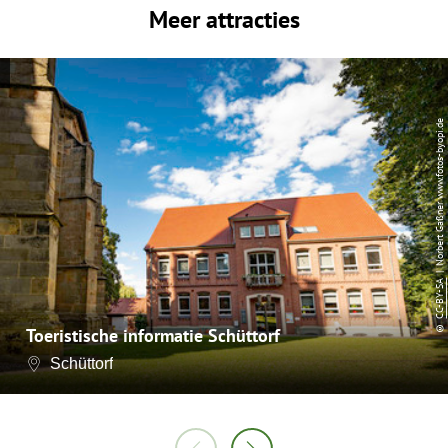
Meer attracties
| Norbert Gaßner www.fotos-byopi.de
CC-BY-SA
©
Toeristische informatie Schüttorf
Schüttorf