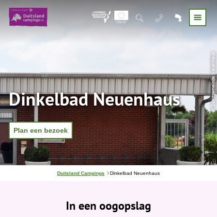
© Samtgemeinde Neuenhaus
Dinkelbad Neuenhaus
Plan een bezoek
J
Duitsland Campings
Dinkelbad Neuenhaus
e
b
e
In een oogopslag
v
i
n