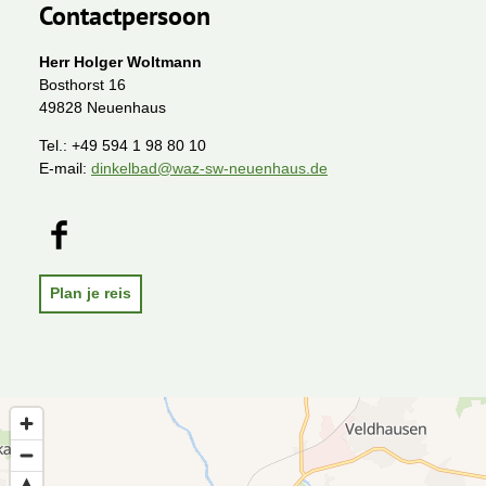
Contactpersoon
Herr Holger Woltmann
Bosthorst 16
49828 Neuenhaus
Tel.:
+49 594 1 98 80 10
E-mail:
dinkelbad@waz-sw-neuenhaus.de
F
a
c
e
Plan je reis
b
o
o
k