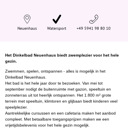
d
t
j
e
h
i
Neuenhaus
Watersport
+49 5941 98 80 10
e
r
:
Het Dinkelbad Neuenhaus biedt zwemplezier voor het hele
gezin.
Zwemmen, spelen, ontspannen - alles is mogelijk in het
Dinkelbad Neuenhaus.
Het bad is het hele jaar door te bezoeken. Van mei tot
september nodigt de buitenruimte met gazon, speeltuin en
zonneterras uit tot heerlijk ontspannen. Het 1.800 m² grote
terrein met speeltuin, klimtoren en glijbaan biedt kinderen veel
speelplezier.
Aantrekkelijke cursussen en een cafetaria maken het aanbod
compleet. Met betaalbare toegangsprijzen maken we een
vrijetijdsbelevenis voor het hele gezin mogelijk.