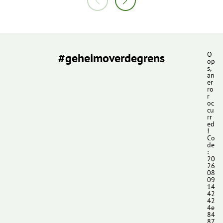
#geheimoverdegrens
O
op
s,
an
er
ro
r
oc
cu
rr
ed
!
Co
de
:
20
26
08
09
14
42
42
4e
84
87