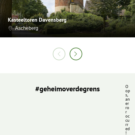
Kasteeltoren Davensberg
Ascheberg
#geheimoverdegrens
O
op
s,
an
er
ro
r
oc
cu
rr
ed
!