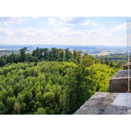
© CC-BY-SA | Tourismusgesellschaft Osnabrücker Land mbH, Jurjen Drenth