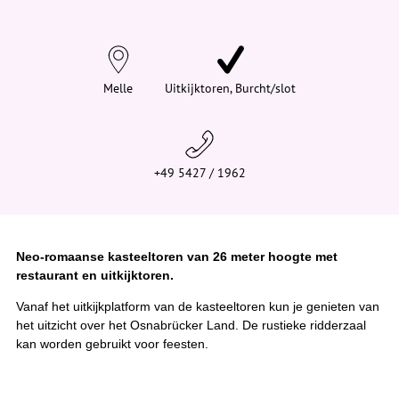
d
t
j
e
h
i
Melle
Uitkijktoren, Burcht/slot
e
r
:
+49 5427 / 1962
Neo-romaanse kasteeltoren van 26 meter hoogte met
restaurant en uitkijktoren.
Vanaf het uitkijkplatform van de kasteeltoren kun je genieten van
het uitzicht over het Osnabrücker Land. De rustieke ridderzaal
kan worden gebruikt voor feesten.