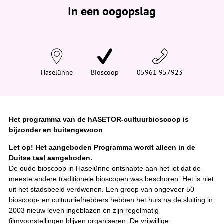
e
In een oogopslag
v
i
n
d
t
j
e
h
i
Haselünne
Bioscoop
05961 957923
e
r
:
Het programma van de hASETOR-cultuurbioscoop is
bijzonder en buitengewoon
Let op! Het aangeboden Programma wordt alleen in de
Duitse taal aangeboden.
De oude bioscoop in Haselünne ontsnapte aan het lot dat de
meeste andere traditionele bioscopen was beschoren: Het is niet
uit het stadsbeeld verdwenen. Een groep van ongeveer 50
bioscoop- en cultuurliefhebbers hebben het huis na de sluiting in
2003 nieuw leven ingeblazen en zijn regelmatig
filmvoorstellingen blijven organiseren. De vrijwillige