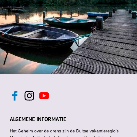
F
I
Y
a
n
o
c
s
u
e
t
t
b
a
u
ALGEMENE INFORMATIE
o
g
b
o
r
e
k
Het Geheim over de grens zijn de Duitse vakantieregio’s
a