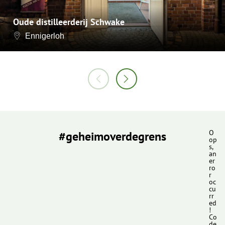
Oude distilleerderij Schwake
Ennigerloh
#geheimoverdegrens
O
op
s,
an
er
ro
r
oc
cu
rr
ed
!
Co
de