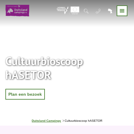
Cultuurbioscoop
hASETOR
Plan een bezoek
J
Duitsland Campings
Cultuurbioscoop hASETOR
e
b