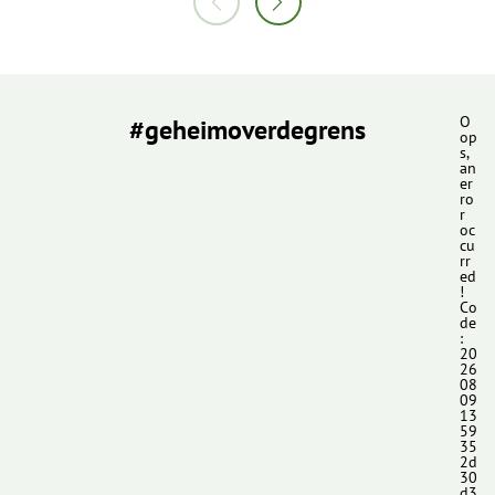
#geheimoverdegrens
O
op
s,
an
er
ro
r
oc
cu
rr
ed
!
Co
de
:
20
26
08
09
13
59
35
2d
30
d3