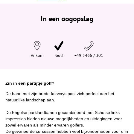
e
b
e
In een oogopslag
v
i
n
d
t
j
e
h
i
Ankum
Golf
+49 5466 / 301
e
r
:
Zin in een partijtje golf?
De baan met zijn brede fairways past zich perfect aan het
natuurlijke landschap aan.
De Engelse parklandbanen gecombineerd met Schotse links
impressies bieden nieuwe mogelijkheden en uitdagingen voor
zowel ervaren als minder ervaren golfers.
De gevarieerde cursussen hebben veel bijzonderheden voor u in