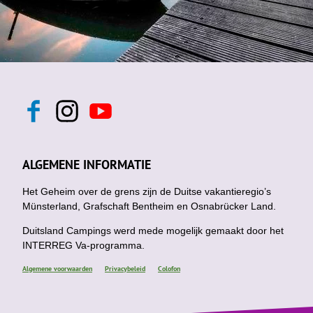
F
I
Y
a
n
o
c
s
u
e
t
t
b
a
u
ALGEMENE INFORMATIE
o
g
b
o
r
e
k
Het Geheim over de grens zijn de Duitse vakantieregio’s
a
m
Münsterland, Grafschaft Bentheim en Osnabrücker Land.
Duitsland Campings werd mede mogelijk gemaakt door het
INTERREG Va-programma.
Algemene voorwaarden
Privacybeleid
Colofon