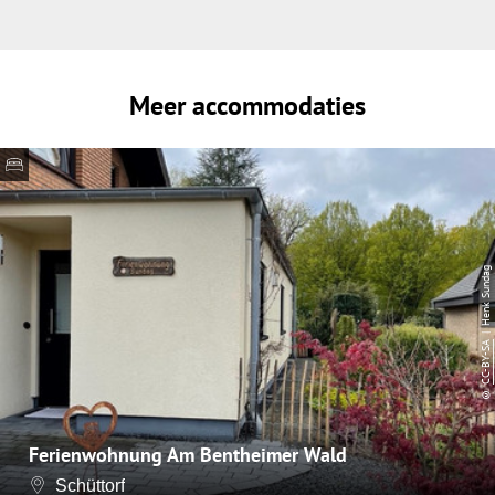
Meer accommodaties
| Henk Sundag
CC-BY-SA
©
Ferienwohnung Am Bentheimer Wald
Schüttorf