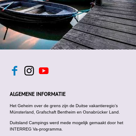
F
I
Y
a
n
o
c
s
u
e
t
t
b
a
u
ALGEMENE INFORMATIE
o
g
b
o
r
e
k
Het Geheim over de grens zijn de Duitse vakantieregio’s
a
m
Münsterland, Grafschaft Bentheim en Osnabrücker Land.
Duitsland Campings werd mede mogelijk gemaakt door het
INTERREG Va-programma.