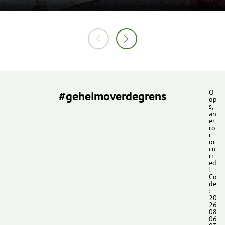
#geheimoverdegrens
O
op
s,
an
er
ro
r
oc
cu
rr
ed
!
Co
de
:
20
26
08
06