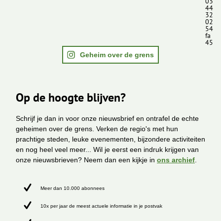
03
44
32
02
54
fa
45
Geheim over de grens
Op de hoogte blijven?
Schrijf je dan in voor onze nieuwsbrief en ontrafel de echte
geheimen over de grens. Verken de regio's met hun
prachtige steden, leuke evenementen, bijzondere activiteiten
en nog heel veel meer... Wil je eerst een indruk krijgen van
onze nieuwsbrieven? Neem dan een kijkje in
ons archief
.
Meer dan 10.000 abonnees
10x per jaar de meest actuele informatie in je postvak