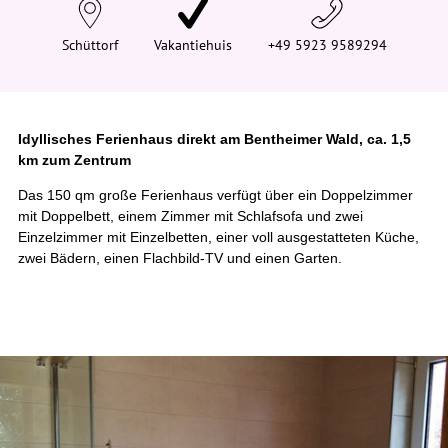
e
h
i
Schüttorf
Vakantiehuis
+49 5923 9589294
e
r
:
Idyllisches Ferienhaus direkt am Bentheimer Wald, ca. 1,5
km zum Zentrum
Das 150 qm große Ferienhaus verfügt über ein Doppelzimmer
mit Doppelbett, einem Zimmer mit Schlafsofa und zwei
Einzelzimmer mit Einzelbetten, einer voll ausgestatteten Küche,
zwei Bädern, einen Flachbild-TV und einen Garten.