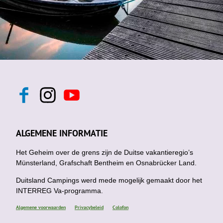
F
I
Y
a
n
o
c
s
u
e
t
t
b
a
u
ALGEMENE INFORMATIE
o
g
b
o
r
e
k
Het Geheim over de grens zijn de Duitse vakantieregio’s
a
m
Münsterland, Grafschaft Bentheim en Osnabrücker Land.
Duitsland Campings werd mede mogelijk gemaakt door het
INTERREG Va-programma.
Algemene voorwaarden
Privacybeleid
Colofon