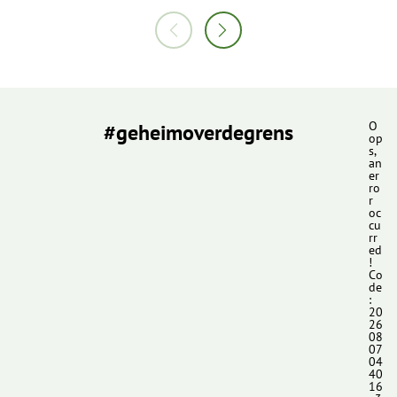
#geheimoverdegrens
O
op
s,
an
er
ro
r
oc
cu
rr
ed
!
Co
de
:
20
26
08
07
04
40
16