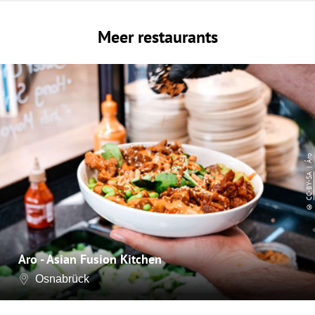
Meer restaurants
| Áro
CC-BY-SA
©
Aro - Asian Fusion Kitchen
Osnabrück