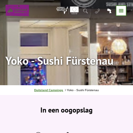
Yoko - Sushi Fürstenau
J
Duitsland Campings
Yoko - Sushi Fürstenau
e
b
e
In een oogopslag
v
i
n
d
t
j