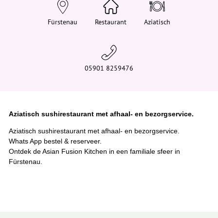
e
h
i
Fürstenau
Restaurant
Aziatisch
e
r
:
05901 8259476
Aziatisch sushirestaurant met afhaal- en bezorgservice.
Aziatisch sushirestaurant met afhaal- en bezorgservice.
Whats App bestel & reserveer.
Ontdek de Asian Fusion Kitchen in een familiale sfeer in
Fürstenau.