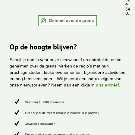
e3
fc
84
c0
Geheim over de grens
Op de hoogte blijven?
Schrijf je dan in voor onze nieuwsbrief en ontrafel de echte
geheimen over de grens. Verken de regio's met hun
prachtige steden, leuke evenementen, bijzondere activiteiten
en nog heel veel meer... Wil je eerst een indruk krijgen van
onze nieuwsbrieven? Neem dan een kijkje in
ons archief
.
Meer dan 10.000 abonnees
10x per jaar de meest actuele informatie in je postvak
Geweldige prijsvragen
Tips voor uitstapjes, accommodaties en events