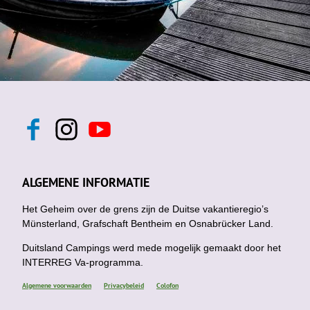
F
I
Y
a
n
o
c
s
u
e
t
t
b
a
u
ALGEMENE INFORMATIE
o
g
b
o
r
e
k
Het Geheim over de grens zijn de Duitse vakantieregio’s
a
m
Münsterland, Grafschaft Bentheim en Osnabrücker Land.
Duitsland Campings werd mede mogelijk gemaakt door het
INTERREG Va-programma.
Algemene voorwaarden
Privacybeleid
Colofon