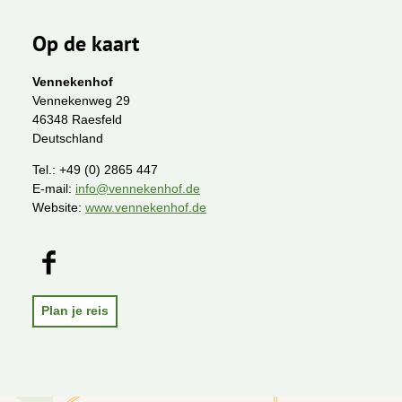
Op de kaart
Vennekenhof
Vennekenweg 29
46348 Raesfeld
Deutschland
Tel.:
+49 (0) 2865 447
E-mail:
info@vennekenhof.de
Website:
www.vennekenhof.de
F
a
c
e
Plan je reis
b
o
o
k