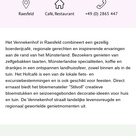
e
h
i
Raesfeld
Café, Restaurant
+49 (0) 2865 447
e
r
:
Het Vennekenhof in Raesfeld combineert een gezellig
boerderijcafé, regionale gerechten en inspirerende ervaringen
aan de rand van het Münsterland. Bezoekers genieten van
zelfgebakken taarten, Münsterlandse specialiteiten, koffie en
drankjes in een ontspannen landhuissfeer, zowel binnen als in de
tuin. Het Hofcafé is een van de lokale fiets- en
excursiebestemmingen en is ook geschikt voor feesten. Direct
ernaast biedt het bloemenatelier "Stilvoll" creatieve
bloemstukken en seizoensgebonden decoratie-ideeën voor huis
en tuin. De Vennekenhof straalt landelijke levensvreugde en
regionaal gewortelde genietmomenten uit.