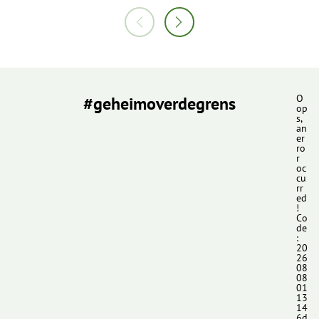
#geheimoverdegrens
O
op
s,
an
er
ro
r
oc
cu
rr
ed
!
Co
de
:
20
26
08
08
01
13
14
6d