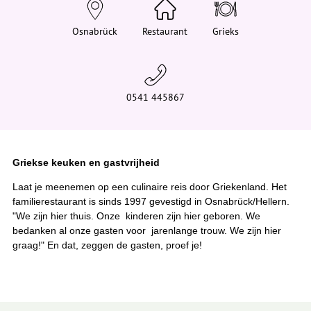
e
h
i
Osnabrück
Restaurant
Grieks
e
r
:
0541 445867
Griekse keuken en gastvrijheid
Laat je meenemen op een culinaire reis door Griekenland. Het
familierestaurant is sinds 1997 gevestigd in Osnabrück/Hellern.
"We zijn hier thuis. Onze kinderen zijn hier geboren. We
bedanken al onze gasten voor jarenlange trouw. We zijn hier
graag!" En dat, zeggen de gasten, proef je!