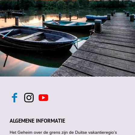
F
I
Y
a
n
o
c
s
u
e
t
t
b
a
u
ALGEMENE INFORMATIE
o
g
b
o
r
e
k
Het Geheim over de grens zijn de Duitse vakantieregio’s
a