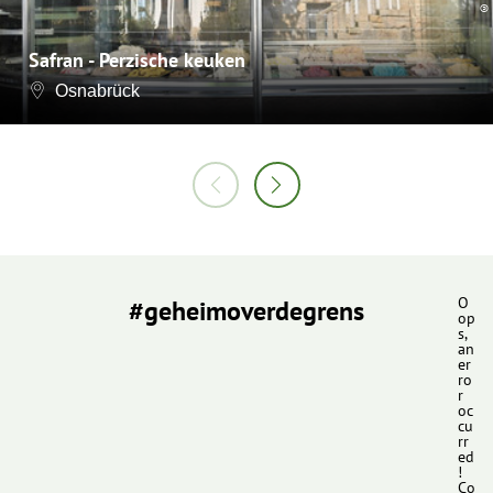
©
Safran - Perzische keuken
Osnabrück
#geheimoverdegrens
O
op
s,
an
er
ro
r
oc
cu
rr
ed
!
Co