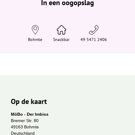
In een oogopslag
v
i
n
d
t
j
e
h
i
Bohmte
Snackbar
49 5471 2406
e
r
:
Op de kaart
MöBo - Der Imbiss
Bremer Str. 80
49163 Bohmte
Deutschland