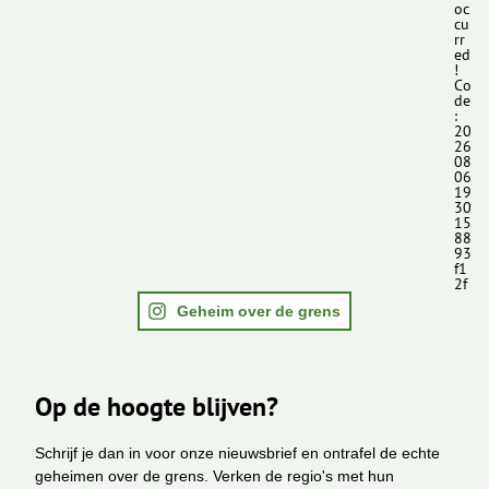
oc
cu
rr
ed
!
Co
de
:
20
26
08
06
19
30
15
88
93
f1
2f
Geheim over de grens
Op de hoogte blijven?
Schrijf je dan in voor onze nieuwsbrief en ontrafel de echte
geheimen over de grens. Verken de regio's met hun