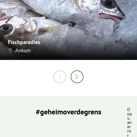
Fischparadies
Ankum
#geheimoverdegrens
O
op
s,
an
er
ro
r