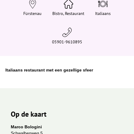
e
h
i
Fürstenau
Bistro, Restaurant
Italiaans
e
r
:
05901-9610895
Italiaans restaurant met een gezellige sfeer
Op de kaart
Marco Bologini
Schwalbenweg 5