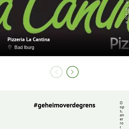
CC-BY-SA
©
Pizzeria La Cantina
Bad Iburg
#geheimoverdegrens
O
op
s,
an
er
ro
r