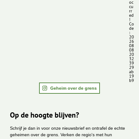
oc
cu
rr
ed
!
Co
de
:
20
26
08
08
20
32
39
29
ab
19
b9
Geheim over de grens
Op de hoogte blijven?
Schrijf je dan in voor onze nieuwsbrief en ontrafel de echte
geheimen over de grens. Verken de regio's met hun