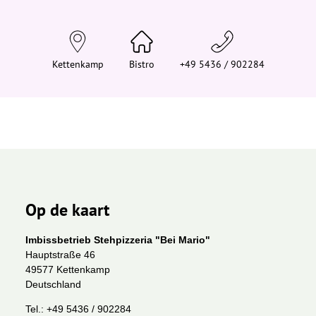
d
t
j
e
h
i
Kettenkamp
Bistro
+49 5436 / 902284
e
r
:
Op de kaart
Imbissbetrieb Stehpizzeria "Bei Mario"
Hauptstraße 46
49577 Kettenkamp
Deutschland
Tel.:
+49 5436 / 902284