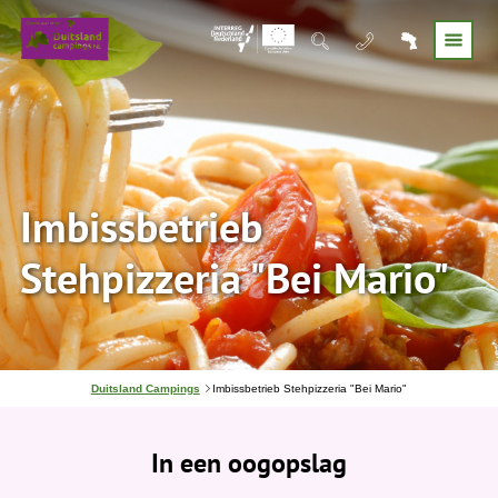
Imbissbetrieb
Stehpizzeria "Bei Mario"
J
Duitsland Campings
Imbissbetrieb Stehpizzeria "Bei Mario"
e
b
e
In een oogopslag
v
i
n