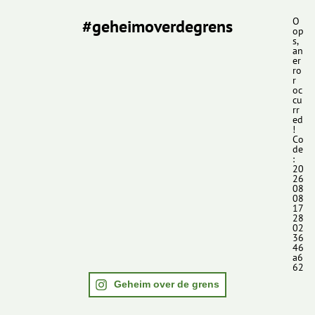
#geheimoverdegrens
O
op
s,
an
er
ro
r
oc
cu
rr
ed
!
Co
de
:
20
26
08
08
17
28
02
36
46
a6
62
Geheim over de grens