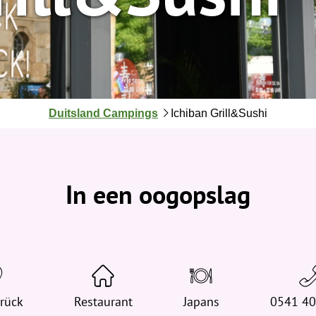
J
Duitsland Campings
Ichiban Grill&Sushi
e
b
e
v
In een oogopslag
i
n
d
t
j
e
rück
h
Restaurant
Japans
0541 4