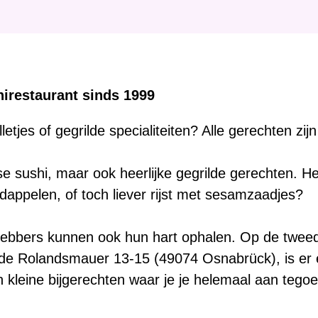
i
e
r
:
irestaurant sinds 1999
olletjes of gegrilde specialiteiten? Alle gerechten zij
rse sushi, maar ook heerlijke gegrilde gerechten. H
dappelen, of toch liever rijst met sesamzaadjes?
efhebbers kunnen ook hun hart ophalen. Op de tweed
 de Rolandsmauer 13-15 (49074 Osnabrück), is er 
 kleine bijgerechten waar je je helemaal aan tego