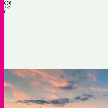
058
781
0