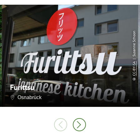
| Susanne Schoon
CC-BY-SA
©
Furittsu
Osnabrück