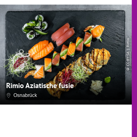
| Rimio
CC-BY-SA
©
Rimio Aziatische fusie
Osnabrück