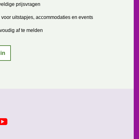
eldige prijsvragen
 voor uitstapjes, accommodaties en events
voudig af te melden
 in
Y
o
u