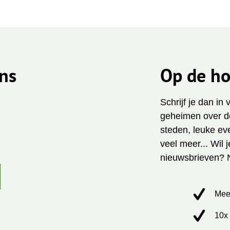
ns
Op de ho
Schrijf je dan in
geheimen over de
steden, leuke ev
veel meer... Wil 
nieuwsbrieven? 
Mee
10x 