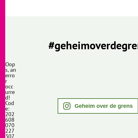
#geheimoverdegre
Oop
s, an
erro
r
occ
urre
d!
Cod
Geheim over de grens
e:
202
608
070
227
307